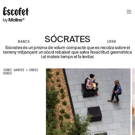
S
L
E
T
T
E
SÓCRATES
BANCS
1990
R
Sócrates és un prisma de volum compacte que es recolza sobre el
terreny mitjançant un sòcol rebaixat que salva l’exactitud geomètrica
A
i al mateix temps el fa levitar.
S
S
A
JORDI GARCÈS + ENRIC
SÒRIA
B
E
N
T
A
´
T
D
E
L
E
S