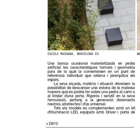
N
O
S
T
R
E
S
N
O
V
E
ESCOLA MASSANA, BARCELONA ES
W
T
Una banca ocasional materialitzada en pedra
A
artificial les característiques formals i geometria
T
pura de la qual la converteixen en un punt de
S
referència individual que ordena i jerarquitza els
espais.
S
La seva alçada, matèria i situació ofereixen la
U
possibilitat de descansar una estona de la mateixa
B
manera que es podria fer sobre una pedra al camí o
S
al llindar d'una porta. Rigorós i senzill en la seva
formulació, pertany a la generació d'elements
C
neutres, abstractes i d'ús universal.
R
Tots els models es complementen amb un kit
I
d'il·luminació LED, equipats amb Driver i porta de
V
I
INFO
N
T
-