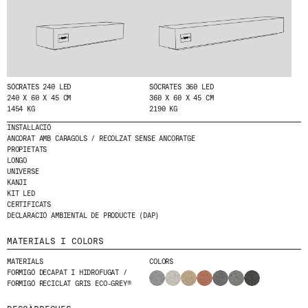
HE LLEGIT I ACCEPTO
LA POLÍTICA DE
PRIVACITAT
.
ENVIA
SÓCRATES 240 LED
SÓCRATES 360 LED
240 X 60 X 45 CM
360 X 60 X 45 CM
1454 KG
2190 KG
INSTAL·LACIÓ
WE ARE MOLINS
GO TO CORPORATE SITE
ANCORAT AMB CARAGOLS / RECOLZAT SENSE ANCORATGE
PROPIETATS
LONGO
UNIVERSE
CERTIFICATS
KANJI
KIT LED
CERTIFICATS
DECLARACIÓ AMBIENTAL DE PRODUCTE (DAP)
MATERIALS I COLORS
MATERIALS
COLORS
FORMIGÓ DECAPAT I HIDROFUGAT /
FORMIGÓ RECICLAT GRIS ECO-GREY®