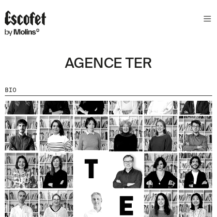
S
L
E
T
T
AGENCE TER
E
R
BIO
A
S
S
A
B
E
N
T
A
´
T
D
E
L
E