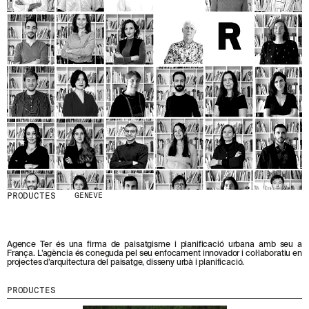
S
N
O
S
T
R
E
S
N
O
V
E
T
A
T
S
S
PRODUCTES
GENEVE
U
B
S
C
Agence Ter és una firma de paisatgisme i planificació urbana amb seu a
R
França. L’agència és coneguda pel seu enfocament innovador i col·laboratiu en
projectes d’arquitectura del paisatge, disseny urbà i planificació.
I
V
I
PRODUCTES
N