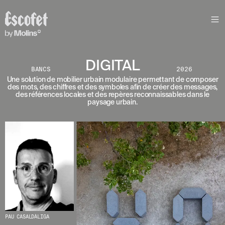
N
E
W
S
L
DIGITAL
E
BANCS
2026
T
Une solution de mobilier urbain modulaire permettant de composer
des mots, des chiffres et des symboles afin de créer des messages,
T
des références locales et des repères reconnaissables dans le
paysage urbain.
E
R
R
E
C
E
V
E
Z
N
O
S
PAU CASALDÀLIGA
D