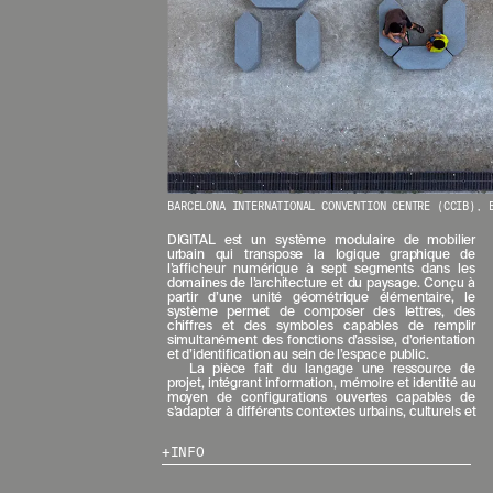
E
R
N
I
È
R
E
S
A
C
T
BARCELONA INTERNATIONAL CONVENTION CENTRE (CCIB), 
U
A
DIGITAL est un système modulaire de mobilier
L
urbain qui transpose la logique graphique de
I
l’afficheur numérique à sept segments dans les
domaines de l’architecture et du paysage. Conçu à
T
partir d’une unité géométrique élémentaire, le
É
système permet de composer des lettres, des
S
chiffres et des symboles capables de remplir
E
simultanément des fonctions d’assise, d’orientation
et d’identification au sein de l’espace public.
N
La pièce fait du langage une ressource de
V
projet, intégrant information, mémoire et identité au
O
moyen de configurations ouvertes capables de
s’adapter à différents contextes urbains, culturels et
U
S
INFO
A
B