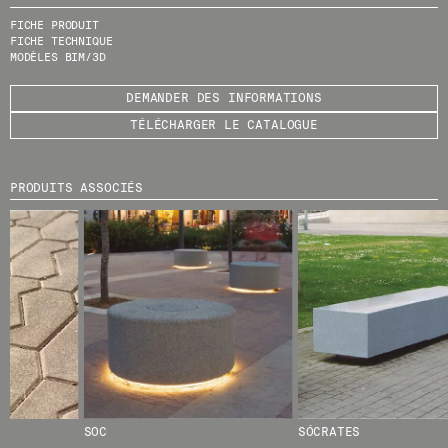
FICHE PRODUIT
ENVOYER
FICHE TECHNIQUE
MODÈLES BIM/3D
J'AI LU ET J'ACCEPTE
LA POLITIQUE
DEMANDER DES INFORMATIONS
DE CONFIDENTIALITÉ
.
TÉLÉCHARGER LE CATALOGUE
PRODUITS ASSOCIÉS
WE ARE MOLINS
GO TO CORPORATE SITE
CERTIFICATS
SOC
SÓCRATES