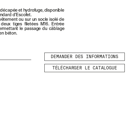
n décapée et hydrofuge, disponible
andard d’Escofet.
vêtement ou sur un socle isolé de
eux tiges filetées M16. Entrée
permettant le passage du câblage
 en béton.
DEMANDER DES INFORMATIONS
TÉLÉCHARGER LE CATALOGUE