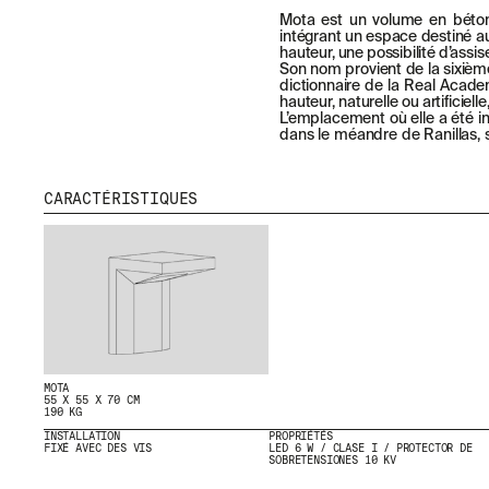
Mota est un volume en béton 
intégrant un espace destiné au
hauteur, une possibilité d’assis
Son nom provient de la sixièm
dictionnaire de la Real Acade
hauteur, naturelle ou artificiell
L’emplacement où elle a été in
dans le méandre de Ranillas, 
CARACTÉRISTIQUES
MOTA
55 X 55 X 70 CM
190 KG
INSTALLATION
PROPRIÉTÉS
FIXÉ AVEC DES VIS
LED 6 W / CLASE I / PROTECTOR DE
SOBRETENSIONES 10 KV