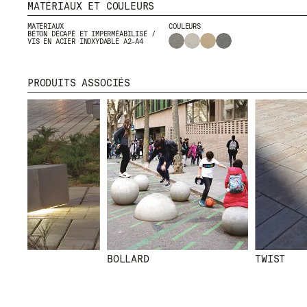
MATÉRIAUX ET COULEURS
MATÉRIAUX
COULEURS
BÉTON DÉCAPÉ ET IMPERMÉABILISÉ /
VIS EN ACIER INOXYDABLE A2–A4
PRODUITS ASSOCIÉS
MENU
RR
NOUS
IG
PRODUITS
IN
PROJETS
FB
DESIGNERS
VI
STORIES
CONTACT
TÉLÉCHARGEMENTS
BOLLARD
TWIST