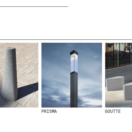
SS
NEWSLETTER
N
E
MEO
W
S
L
E
T
PRISMA
GOUTTE
T
E