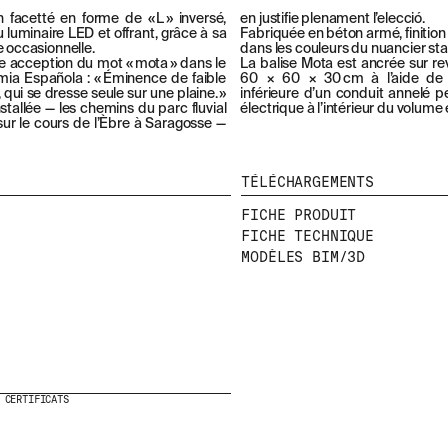
facetté en forme de « L » inversé,
en justifie plenament l’elecció.
 luminaire LED et offrant, grâce à sa
Fabriquée en béton armé, finitio
e occasionnelle.
dans les couleurs du nuancier st
e acception du mot « mota » dans le
La balise Mota est ancrée sur re
mia Española : « Éminence de faible
60 × 60 × 30 cm à l’aide de d
e, qui se dresse seule sur une plaine. »
inférieure d’un conduit annelé 
stallée — les chemins du parc fluvial
électrique à l’intérieur du volume
sur le cours de l’Èbre à Saragosse —
TÉLÉCHARGEMENTS
FICHE PRODUIT
FICHE TECHNIQUE
MODÈLES BIM/3D
CERTIFICATS