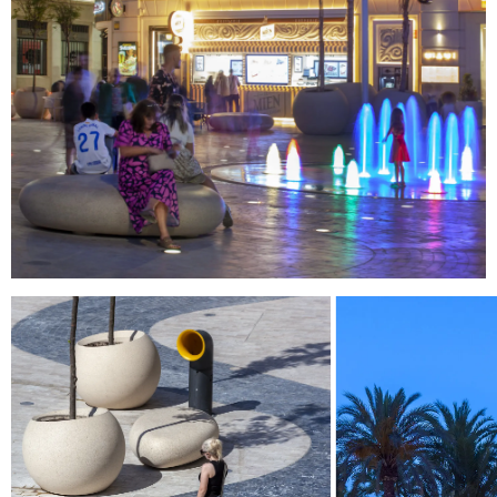
ENVOYER
J'AI LU ET J'ACCEPTE
LA POLITIQUE
DE CONFIDENTIALITÉ
.
WE ARE MOLINS
GO TO CORPORATE SITE
CERTIFICATS