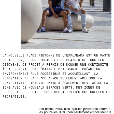
D
E
R
N
I
È
R
E
S
A
C
T
U
LA NOUVELLE PLACE PIÉTONNE DE L'EXPLANADA EST UN VASTE
A
ESPACE CONÇU POUR L'USAGE ET LE PLAISIR DE TOUS LES
L
CITOYENS. CE PROJET A PERMIS DE DONNER UNE CONTINUITÉ
I
À LA PROMENADE EMBLÉMATIQUE D'ALICANTE, CRÉANT UN
T
ENVIRONNEMENT PLUS ACCESSIBLE ET ACCUEILLANT. LA
É
RÉNOVATION DE LA PLACE A NON SEULEMENT AMÉLIORÉ LA
S
CONNECTIVITÉ PIÉTONNE, MAIS A ÉGALEMENT REVITALISÉ LA
E
ZONE AVEC DE NOUVEAUX ESPACES VERTS, DES ZONES DE
N
REPOS ET DES ESPACES POUR DES ACTIVITÉS CULTURELLES ET
V
RÉCRÉATIVES.
O
U
S
Les bancs Petra, ainsi que les jardinières Esfera et
A
les poubelles Buzz, non seulement embellissent la