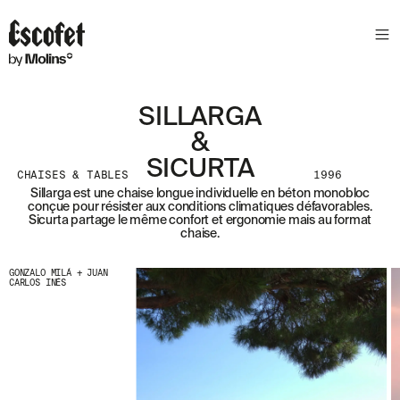
N
E
W
S
L
SILLARGA
E
&
T
T
SICURTA
CHAISES & TABLES
1996
E
Sillarga est une chaise longue individuelle en béton monobloc
R
conçue pour résister aux conditions climatiques défavorables.
Sicurta partage le même confort et ergonomie mais au format
chaise.
R
E
C
GONZALO MILÁ + JUAN
CARLOS INÉS
E
V
E
Z
N
O
S
D