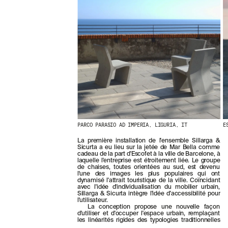
E
R
N
I
È
R
E
S
A
C
T
U
A
L
I
PARCO PARASIO AD IMPERIA, LIGURIA, IT
E
T
É
La première installation de l'ensemble Sillarga &
Sicurta a eu lieu sur la jetée de Mar Bella comme
S
cadeau de la part d'Escofet à la ville de Barcelone, à
E
laquelle l'entreprise est étroitement liée. Le groupe
N
de chaises, toutes orientées au sud, est devenu
l'une des images les plus populaires qui ont
V
dynamisé l'attrait touristique de la ville. Coïncidant
O
avec l'idée d'individualisation du mobilier urbain,
U
Sillarga & Sicurta intègre l'idée d'accessibilité pour
l'utilisateur.
S
La conception propose une nouvelle façon
A
d'utiliser et d'occuper l'espace urbain, remplaçant
B
les linéarités rigides des typologies traditionnelles