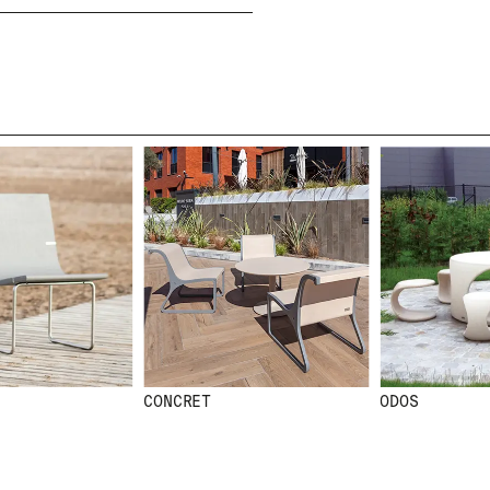
SS
NEWSLETTER
N
E
MEO
W
S
L
E
CONCRET
ODOS
T
T
E