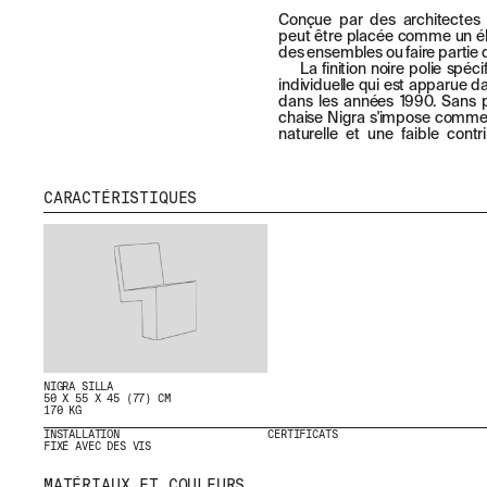
Conçue par des architectes 
peut être placée comme un él
des ensembles ou faire partie 
La finition noire polie spé
individuelle qui est apparue d
dans les années 1990. Sans pr
chaise Nigra s'impose comme
naturelle et une faible cont
CARACTÉRISTIQUES
NIGRA SILLA
50 X 55 X 45 (77) CM
170 KG
INSTALLATION
CERTIFICATS
FIXÉ AVEC DES VIS
MATÉRIAUX ET COULEURS