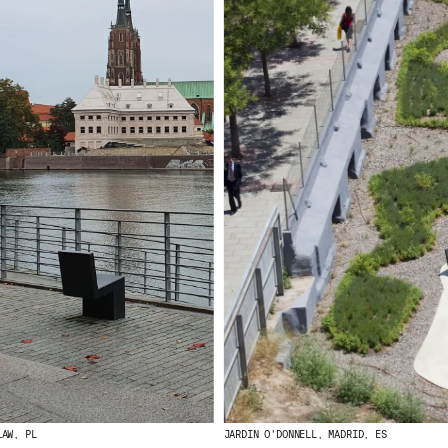
LAW, PL
JARDIN O'DONNELL, MADRID, ES