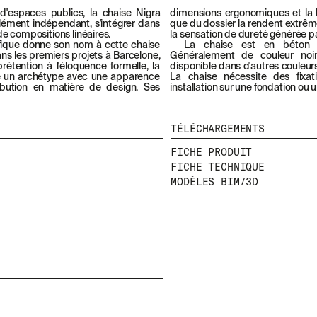
d'espaces publics, la chaise Nigra
dimensions ergonomiques et la lé
ément indépendant, s'intégrer dans
que du dossier la rendent extrêm
de compositions linéaires.
la sensation de dureté générée pa
cifique donne son nom à cette chaise
La chaise est en béton a
ans les premiers projets à Barcelone,
Généralement de couleur noi
étention à l'éloquence formelle, la
disponible dans d'autres couleur
 un archétype avec une apparence
La chaise nécessite des fixa
ribution en matière de design. Ses
installation sur une fondation ou 
TÉLÉCHARGEMENTS
FICHE PRODUIT
FICHE TECHNIQUE
MODÈLES BIM/3D