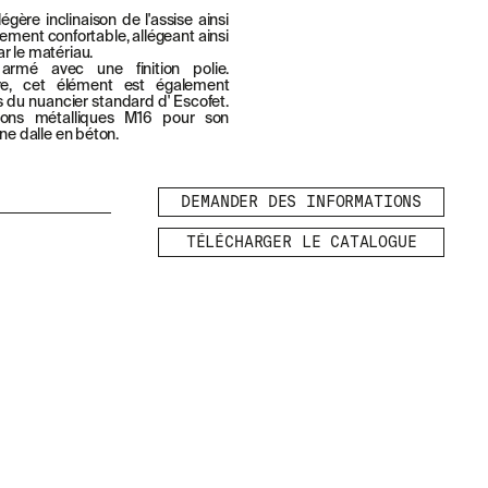
gère inclinaison de l'assise ainsi
ement confortable, allégeant ainsi
r le matériau.
rmé avec une finition polie.
re, cet élément est également
s du nuancier standard d' Escofet.
tions métalliques M16 pour son
une dalle en béton.
DEMANDER DES INFORMATIONS
TÉLÉCHARGER LE CATALOGUE