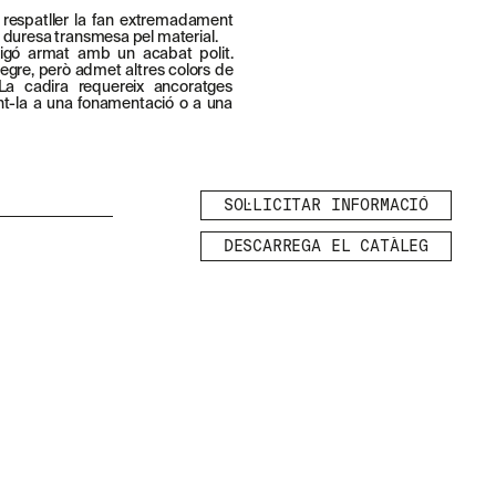
el respatller la fan extremadament
 duresa transmesa pel material.
migó armat amb un acabat polit.
gre, però admet altres colors de
 La cadira requereix ancoratges
rant-la a una fonamentació o a una
SOL·LICITAR INFORMACIÓ
DESCARREGA EL CATÀLEG