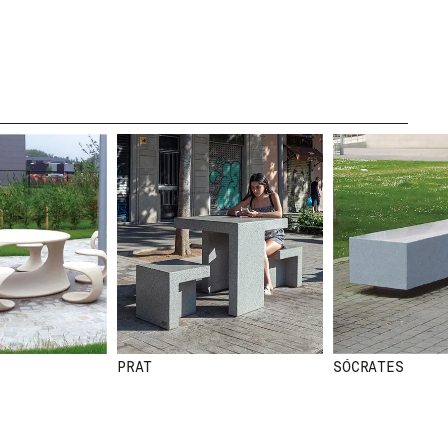
LEGAL
AVÍS LEGAL
POLÍTICA DE
GALETES
POLÍTICA DE
PRIVACITAT
CANAL ÈTIC
CRÈDITS
PRAT
SÓCRATES