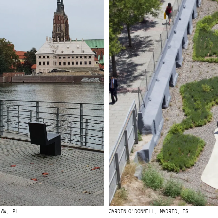
LAW, PL
JARDIN O'DONNELL, MADRID, ES