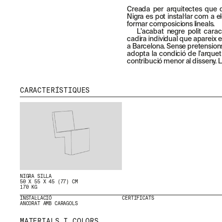
Creada per arquitectes que d
Nigra es pot instal·lar com a e
formar composicions lineals.
L'acabat negre polit carac
cadira individual que apareix 
a Barcelona. Sense pretensions
adopta la condició de l'arque
contribució menor al disseny.
CARACTERÍSTIQUES
NIGRA SILLA
50 X 55 X 45 (77) CM
170 KG
INSTAL·LACIÓ
CERTIFICATS
ANCORAT AMB CARAGOLS
MATERIALS I COLORS