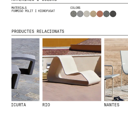
MATERIALS
COLORS
FORMIGÓ POLIT I HIDROFUGAT
PRODUCTES RELACIONATS
MENU
RRSS
NOSALTRES
IG
PRODUCTES
IN
PROJECTES
FB
DISSENYADORS
VIMEO
STORIES
CONTACTE
DESCÀRREGUES
& SICURTA
RIO
NANTES