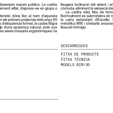
issenyen espais públics. La cadira
lleugera inclinació del seient i 
lement aïllat, disposar-se en grups o
còmoda, eliminant la sensació de
La cadira està feta de for
terístic dóna lloc al nom d'aquesta
Normalment es subministra en ne
en els primers projectes dels anys 90
la carta estàndard d'Escofet.
 d'eloqüència formal, la cadira Nigra
metàl·lics M16 i s'instal·la anco
tip d'una aparença natural, amb una
llosa de formigó.
 Les seves mesures ergonòmiques i la
DESCÀRREGUES
FITXA DE PRODUCTE
FITXA TÈCNICA
MODELS BIM/3D