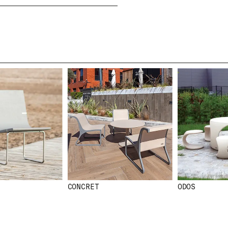
NEWSLETTER
N
E
W
S
L
CONCRET
ODOS
E
T
T