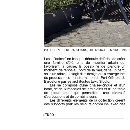
E
R
N
I
È
R
E
S
A
C
PORT OLÍMPIC DE BARCELONA, CATALUNYA, ES ©DEL RIO 
T
U
Lasai, "calme" en basque, découle de l'idée de créer
A
une famille d'éléments de mobilier urbain qui
L
favorisent la pause, la possibilité de prendre un
I
moment de repos au bord de la mer, dans un parc,
sous un arbre... Il s'agit d'un design qui a émergé lors
T
du processus de transformation du Port Olímpic de
É
Barcelone par les architectes Leku Studio.
S
Elle se compose d'une chaise-longue et d'un
banc, de deux modèles de jardinières et d'une table
E
de pique-nique qui permettent une diversité
N
d'agrégations et de combinaisons.
V
Les différents éléments de la collection créent
des supports pour les séjours communs, avec des
O
U
INFO
S
A
B