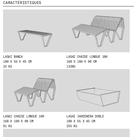
O
CARACTÉRISTIQUES
N
MENU
LÉGAL
RRSS
N
A
N
NOUS
MENTIONS LÉGALES
IG
T
PRODUITS
POLITIQUE DE COOKIES
IN
À
PROJETS
N
POLITIQUE DE
FB
O
CONFIDENTIALITÉ
DESIGNERS
VIMEO
T
CANAL ÉTHIQUE
STORIES
R
LASAI BANCA
LASAI CHAISE LONGUE 180
E
CRÉDITS
CONTACT
180 X 55 X 45 CM
168 X 180 X 98 CM
N
32 KG
133KG
TÉLÉCHARGEMENTS
E
W
S
L
E
T
T
E
R
.
LASAI CHAISE LONGUE 100
LASAI JARDINERA DOBLE
168 X 100 X 98 CM
180 X 55 X 45 CM
91 KG
255 KG