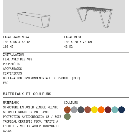
ENVOYER
J'AI LU ET J'ACCEPTE
LA POLITIQUE
DE CONFIDENTIALITÉ
.
LASAI JARDINERA
LASAI MESA
180 X 55 X 45 CM
180 X 70 X 75 CM
160 KG
43 KG
INSTALLATION
WE ARE MOLINS
GO TO CORPORATE SITE
FIXÉ AVEC DES VIS
PROPRIÉTÉS
APOYABRAZOS
CERTIFICATS
CERTIFICATS
DÉCLARATION ENVIRONNEMENTALE DE PRODUIT (DEP)
FSC
MATÉRIAUX ET COULEURS
MATÉRIAUX
COULEURS
STRUCTURE EN ACIER ZINGUÉ PEINTE
SELON LE NUANCIER RAL, AVEC
PROTECTION ANTICORROSION C5 / BOIS
TROPICAL CERTIFIÉ FSC®, TRAITÉ À
L’HUILE / VIS EN ACIER INOXYDABLE
A2–A4