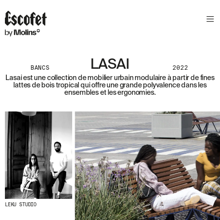
N
E
W
S
L
LASAI
E
BANCS
2022
T
Lasai est une collection de mobilier urbain modulaire à partir de fines
lattes de bois tropical qui offre une grande polyvalence dans les
T
ensembles et les ergonomies.
E
R
R
E
C
E
V
E
Z
N
O
LEKU STUDIO
S
D