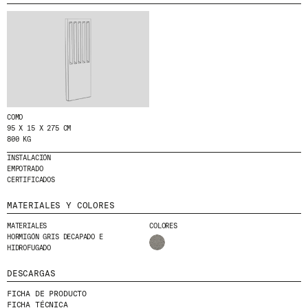
MENU
LEGAL
RRSS
NOSOTROS
AVISO LEGAL
IG
PRODUCTOS
POLÍTICA DE COOKIES
IN
PROYECTOS
POLÍTICA DE PRIVACIDAD
FB
DISEÑADORES
CANAL ÉTICO
VIMEO
STORIES
CRÉDITOS
COMO
95 X 15 X 275 CM
CONTACTO
800 KG
DESCARGAS
INSTALACIÓN
EMPOTRADO
CERTIFICADOS
MATERIALES Y COLORES
NEWSLETTER
MATERIALES
COLORES
HORMIGÓN GRIS DECAPADO E
HIDROFUGADO
E
NTÉRATE DE NUESTRAS NOVEDADES
SUSCRIBIÉNDOTE A NUESTRA NEWSLETTER.
DESCARGAS
FICHA DE PRODUCTO
FICHA TÉCNICA