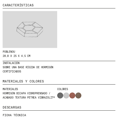
CARACTERÍSTICAS
MENU
LEGAL
RRSS
NOSOTROS
AVISO LEGAL
IG
PRODUCTOS
POLÍTICA DE COOKIES
IN
PROYECTOS
POLÍTICA DE PRIVACIDAD
FB
DISEÑADORES
CANAL ÉTICO
VIMEO
STORIES
CRÉDITOS
CONTACTO
POBLENOU
28,8 X 25 X 4,5 CM
DESCARGAS
INSTALACIÓN
SOBRE UNA BASE RÍGIDA DE HORMIGÓN
CERTIFICADOS
NEWSLETTER
MATERIALES Y COLORES
MATERIALES
COLORES
HORMIGÓN BICAPA VIBROPRENSADO /
E
NTÉRATE DE NUESTRAS NOVEDADES
ACABADO TEXTURA PÉTREA VIBRAZOLIT®
SUSCRIBIÉNDOTE A NUESTRA NEWSLETTER.
DESCARGAS
FICHA TÉCNICA