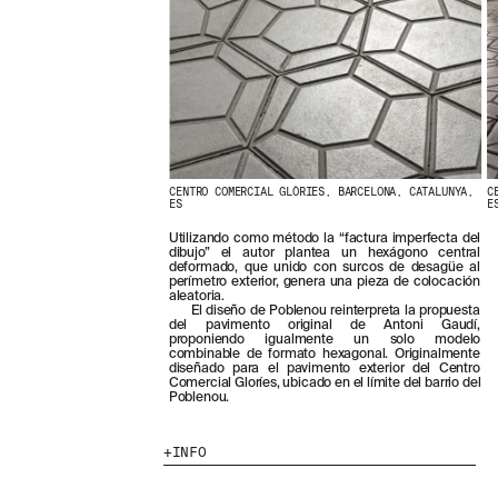
CENTRO COMERCIAL GLÒRIES, BARCELONA, CATALUNYA,
C
ES
E
Utilizando como método la “factura imperfecta del
dibujo” el autor plantea un hexágono central
deformado, que unido con surcos de desagüe al
perímetro exterior, genera una pieza de colocación
aleatoria.
El diseño de Poblenou reinterpreta la propuesta
del pavimento original de Antoni Gaudí,
proponiendo igualmente un solo modelo
combinable de formato hexagonal. Originalmente
diseñado para el pavimento exterior del Centro
Comercial Gloríes, ubicado en el límite del barrio del
Poblenou.
INFO