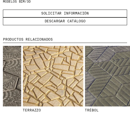
MODELOS BIM/3D
HE LEÍDO Y ACEPTO LA
POLÍTICA DE
PRIVACIDAD
SOLICITAR INFORMACIÓN
DESCARGAR CATÁLOGO
ENVIAR
PRODUCTOS RELACIONADOS
WE ARE MOLINS
GO TO CORPORATE SITE
CERTIFICADOS
TERRAZZO
TRÉBOL