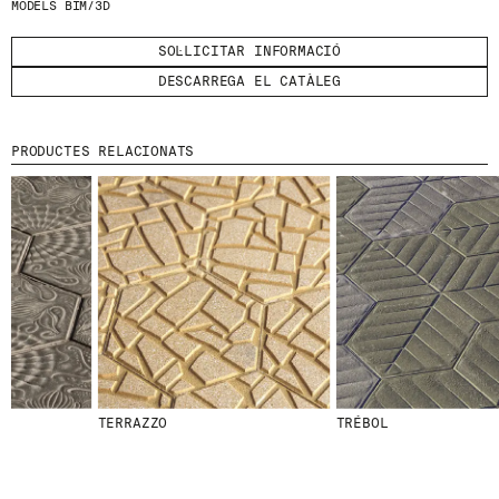
MODELS BIM/3D
HE LLEGIT I ACCEPTO
LA POLÍTICA DE
SOL·LICITAR INFORMACIÓ
PRIVACITAT
.
DESCARREGA EL CATÀLEG
ENVIA
PRODUCTES RELACIONATS
WE ARE MOLINS
GO TO CORPORATE SITE
CERTIFICATS
TERRAZZO
TRÉBOL