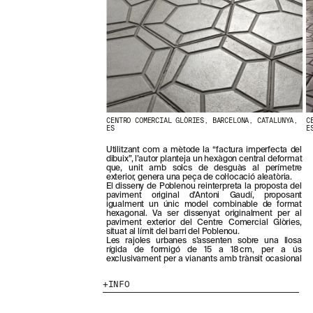
N
O
S
T
R
E
S
N
O
V
E
CENTRO COMERCIAL GLÒRIES, BARCELONA, CATALUNYA,
C
ES
E
T
A
Utilitzant com a mètode la “factura imperfecta del
T
dibuix”, l’autor planteja un hexàgon central deformat
S
que, unit amb solcs de desguàs al perímetre
exterior, genera una peça de col·locació aleatòria.
S
El disseny de Poblenou reinterpreta la proposta del
U
paviment original d’Antoni Gaudí, proposant
B
igualment un únic model combinable de format
hexagonal. Va ser dissenyat originalment per al
S
paviment exterior del Centre Comercial Glòries,
C
situat al límit del barri del Poblenou.
R
Les rajoles urbanes s’assenten sobre una llosa
rígida de formigó de 15 a 18 cm, per a ús
I
exclusivament per a vianants amb trànsit ocasional
V
I
INFO
N
T
-