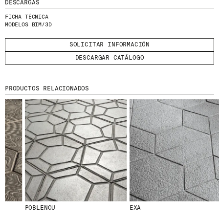
DESCARGAS
HE LEÍDO Y ACEPTO LA
POLÍTICA DE
PRIVACIDAD
FICHA TÉCNICA
MODELOS BIM/3D
ENVIAR
SOLICITAR INFORMACIÓN
DESCARGAR CATÁLOGO
PRODUCTOS RELACIONADOS
WE ARE MOLINS
GO TO CORPORATE SITE
CERTIFICADOS
POBLENOU
EXA