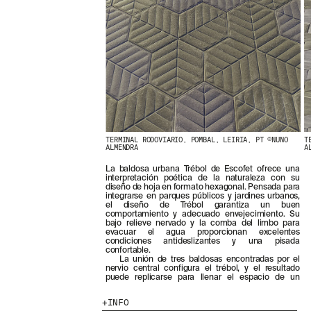
TERMINAL RODOVIARIO, POMBAL, LEIRIA, PT ©NUNO
T
ALMENDRA
A
La baldosa urbana Trébol de Escofet ofrece una
interpretación poética de la naturaleza con su
diseño de hoja en formato hexagonal. Pensada para
integrarse en parques públicos y jardines urbanos,
el diseño de Trébol garantiza un buen
comportamiento y adecuado envejecimiento. Su
bajo relieve nervado y la comba del limbo para
evacuar el agua proporcionan excelentes
condiciones antideslizantes y una pisada
confortable.
La unión de tres baldosas encontradas por el
nervio central configura el trébol, y el resultado
puede replicarse para llenar el espacio de un
INFO