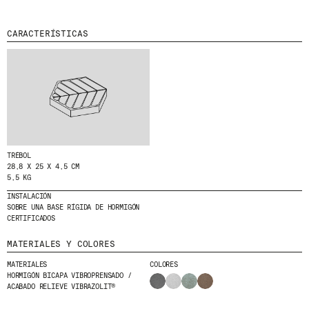
MENU
LEGAL
RRSS
CARACTERÍSTICAS
NOSOTROS
AVISO LEGAL
IG
PRODUCTOS
POLÍTICA DE COOKIES
IN
PROYECTOS
POLÍTICA DE PRIVACIDAD
FB
DISEÑADORES
CANAL ÉTICO
VIMEO
STORIES
CRÉDITOS
CONTACTO
DESCARGAS
TRÉBOL
28,8 X 25 X 4,5 CM
5,5 KG
INSTALACIÓN
NEWSLETTER
SOBRE UNA BASE RÍGIDA DE HORMIGÓN
CERTIFICADOS
MATERIALES Y COLORES
E
NTÉRATE DE NUESTRAS NOVEDADES
SUSCRIBIÉNDOTE A NUESTRA NEWSLETTER.
MATERIALES
COLORES
HORMIGÓN BICAPA VIBROPRENSADO /
ACABADO RELIEVE VIBRAZOLIT®