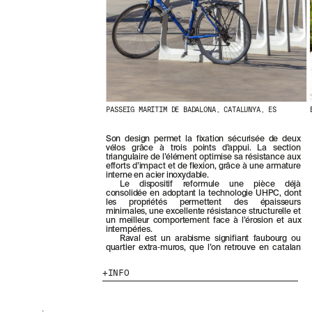
E
R
N
I
È
R
E
S
A
C
PASSEIG MARÍTIM DE BADALONA, CATALUNYA, ES
T
U
Son design permet la fixation sécurisée de deux
A
vélos grâce à trois points d’appui. La section
L
triangulaire de l’élément optimise sa résistance aux
efforts d’impact et de flexion, grâce à une armature
I
interne en acier inoxydable.
T
Le dispositif reformule une pièce déjà
É
consolidée en adoptant la technologie UHPC, dont
les propriétés permettent des épaisseurs
S
minimales, une excellente résistance structurelle et
E
un meilleur comportement face à l’érosion et aux
N
intempéries.
Raval est un arabisme signifiant faubourg ou
V
quartier extra‑muros, que l’on retrouve en catalan
O
U
INFO
S
A
B