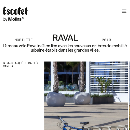
N
E
W
S
L
RAVAL
E
MOBILITÉ
2013
T
L’arceau vélo Raval naît en lien avec les nouveaux critères de mobilité
urbaine établis dans les grandes villes.
T
E
GERARD ARQUÉ + MARTÍN
CANEDA
R
R
E
C
E
V
E
Z
N
O
S
D