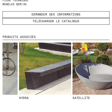
FICHE TECHNIQUE
MODÈLES BIM/3D
ENVOYER
DEMANDER DES INFORMATIONS
J'AI LU ET J'ACCEPTE
LA POLITIQUE
TÉLÉCHARGER LE CATALOGUE
DE CONFIDENTIALITÉ
.
PRODUITS ASSOCIÉS
WE ARE MOLINS
GO TO CORPORATE SITE
CERTIFICATS
HYDRA
SATELLITE