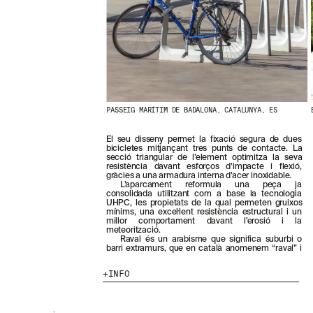
N
O
S
T
R
E
S
N
O
V
PASSEIG MARÍTIM DE BADALONA, CATALUNYA, ES
E
T
El seu disseny permet la fixació segura de dues
A
bicicletes mitjançant tres punts de contacte. La
T
secció triangular de l’element optimitza la seva
resistència davant esforços d’impacte i flexió,
S
gràcies a una armadura interna d’acer inoxidable.
S
L’aparcament reformula una peça ja
U
consolidada utilitzant com a base la tecnologia
B
UHPC, les propietats de la qual permeten gruixos
mínims, una excel·lent resistència estructural i un
S
millor comportament davant l’erosió i la
C
meteorització.
R
Raval és un arabisme que significa suburbi o
barri extramurs, que en català anomenem “raval” i
I
V
INFO
I
N
T
-