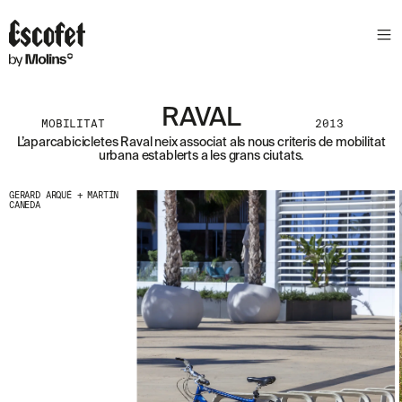
S
L
E
T
T
E
RAVAL
MOBILITAT
2013
R
L’aparcabicicletes Raval neix associat als nous criteris de mobilitat
urbana establerts a les grans ciutats.
A
S
S
GERARD ARQUÉ + MARTÍN
CANEDA
A
B
E
N
T
A
´
T
D
E
L
E
S