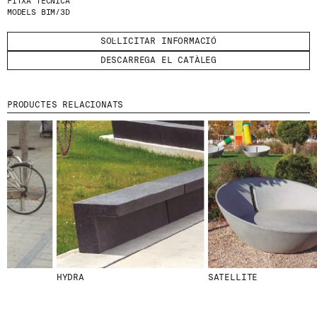
FITXA TÈCNICA
MODELS BIM/3D
HE LLEGIT I ACCEPTO
LA POLÍTICA DE
PRIVACITAT
.
SOL·LICITAR INFORMACIÓ
DESCARREGA EL CATÀLEG
ENVIA
PRODUCTES RELACIONATS
WE ARE MOLINS
GO TO CORPORATE SITE
CERTIFICATS
HYDRA
SATELLITE