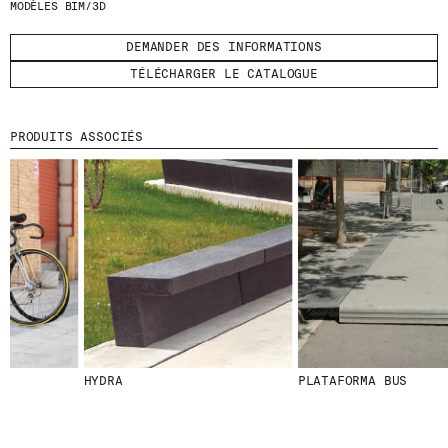
MODÈLES BIM/3D
ENVOYER
DEMANDER DES INFORMATIONS
TÉLÉCHARGER LE CATALOGUE
J'AI LU ET J'ACCEPTE
LA POLITIQUE
DE CONFIDENTIALITÉ
.
PRODUITS ASSOCIÉS
WE ARE MOLINS
GO TO CORPORATE SITE
CERTIFICATS
HYDRA
PLATAFORMA BUS