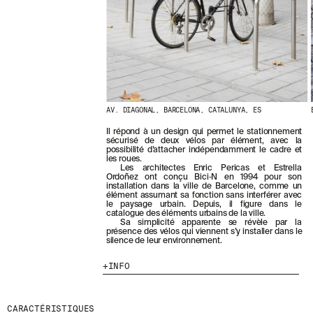
E
R
N
I
È
R
E
S
A
C
AV. DIAGONAL, BARCELONA, CATALUNYA, ES
T
Il répond à un design qui permet le stationnement
U
sécurisé de deux vélos par élément, avec la
A
possibilité d’attacher indépendamment le cadre et
L
les roues.
Les architectes Enric Pericas et Estrella
I
Ordoñez ont conçu Bici‑N en 1994 pour son
T
installation dans la ville de Barcelone, comme un
É
élément assumant sa fonction sans interférer avec
S
le paysage urbain. Depuis, il figure dans le
catalogue des éléments urbains de la ville.
E
Sa simplicité apparente se révèle par la
N
présence des vélos qui viennent s’y installer dans le
V
silence de leur environnement.
O
U
INFO
S
A
B
CARACTÉRISTIQUES