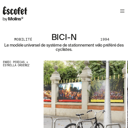
N
E
W
S
L
BICI-N
E
MOBILITÉ
1994
T
Le modèle universel de système de stationnement vélo préféré des
cyclistes.
T
E
ENRIC PERICAS +
ESTRELLA ORDEÑEZ
R
R
E
C
E
V
E
Z
N
O
S
D