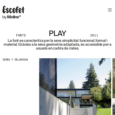
S
L
E
T
T
E
PLAY
FONTS
2011
R
La font es caracteritza per la seva simplicitat funcional, formal i
material. Gràcies a la seva geometria adaptada, és accessible per a
A
usuaris en cadira de rodes.
S
S
A
SERRA Y DELAROCHA
B
E
N
T
A
´
T
D
E
L
E
S