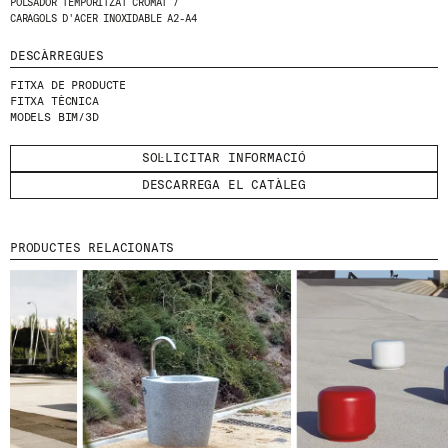
POLSADOR TEMPORITZAT CROMAT /
CARAGOLS D'ACER INOXIDABLE A2-A4
HE LLEGIT I ACCEPTO
LA POLÍTICA DE
PRIVACITAT
.
DESCÀRREGUES
FITXA DE PRODUCTE
ENVIA
FITXA TÈCNICA
MODELS BIM/3D
SOL·LICITAR INFORMACIÓ
DESCARREGA EL CATÀLEG
WE ARE MOLINS
GO TO CORPORATE SITE
PRODUCTES RELACIONATS
CERTIFICATS