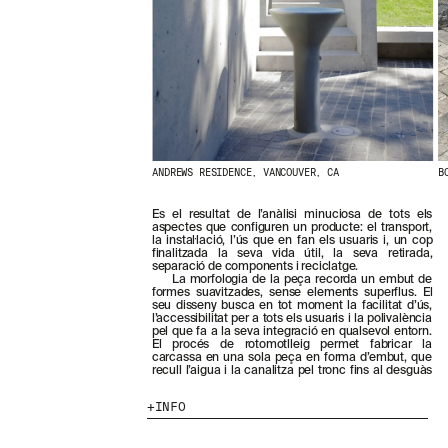
N
O
S
T
R
E
S
N
O
V
E
ANDREWS RESIDENCE, VANCOUVER, CA
B
T
A
És el resultat de l’anàlisi minuciosa de tots els
T
aspectes que configuren un producte: el transport,
S
la instal·lació, l’ús que en fan els usuaris i, un cop
finalitzada la seva vida útil, la seva retirada,
S
separació de components i reciclatge.
U
La morfologia de la peça recorda un embut de
B
formes suavitzades, sense elements superflus. El
seu disseny busca en tot moment la facilitat d’ús,
S
l’accessibilitat per a tots els usuaris i la polivalència
C
pel que fa a la seva integració en qualsevol entorn.
R
El procés de rotomotlleig permet fabricar la
carcassa en una sola peça en forma d’embut, que
I
recull l’aigua i la canalitza pel tronc fins al desguàs
V
I
INFO
N
T
-