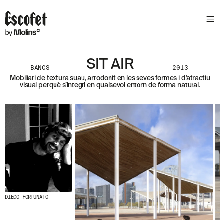
S
L
E
T
T
E
SIT AIR
BANCS
2013
R
Mobiliari de textura suau, arrodonit en les seves formes i d’atractiu
visual perquè s’integri en qualsevol entorn de forma natural.
A
S
S
A
B
E
N
T
A
´
T
D
E
L
DIEGO FORTUNATO
E
S