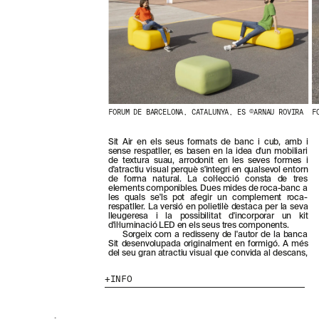
N
O
S
T
R
E
S
N
O
V
FORUM DE BARCELONA, CATALUNYA, ES ©ARNAU ROVIRA
F
E
T
Sit Air en els seus formats de banc i cub, amb i
A
sense respatller, es basen en la idea d'un mobiliari
T
de textura suau, arrodonit en les seves formes i
d'atractiu visual perquè s'integri en qualsevol entorn
S
de forma natural. La col·lecció consta de tres
S
elements componibles. Dues mides de roca-banc a
U
les quals se'ls pot afegir un complement roca-
B
respatller. La versió en polietilè destaca per la seva
lleugeresa i la possibilitat d'incorporar un kit
S
d'il·luminació LED en els seus tres components.
C
Sorgeix com a redisseny de l'autor de la banca
R
Sit desenvolupada originalment en formigó. A més
del seu gran atractiu visual que convida al descans,
I
V
INFO
I
N
T
-