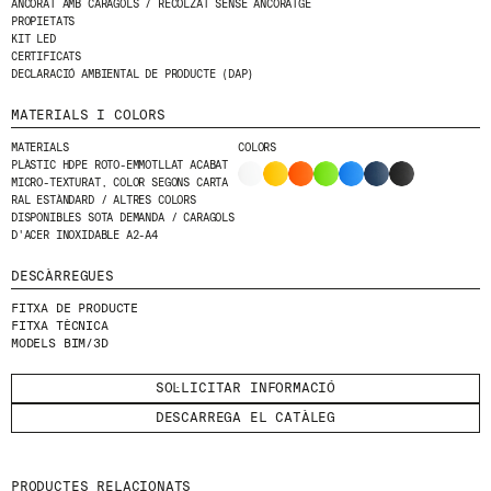
ANCORAT AMB CARAGOLS / RECOLZAT SENSE ANCORATGE
PROPIETATS
HE LLEGIT I ACCEPTO
LA POLÍTICA DE
KIT LED
CERTIFICATS
PRIVACITAT
.
DECLARACIÓ AMBIENTAL DE PRODUCTE (DAP)
ENVIA
MATERIALS I COLORS
MATERIALS
COLORS
PLÀSTIC HDPE ROTO-EMMOTLLAT ACABAT
MICRO-TEXTURAT, COLOR SEGONS CARTA
RAL ESTÀNDARD / ALTRES COLORS
WE ARE MOLINS
GO TO CORPORATE SITE
DISPONIBLES SOTA DEMANDA / CARAGOLS
D'ACER INOXIDABLE A2-A4
DESCÀRREGUES
CERTIFICATS
FITXA DE PRODUCTE
FITXA TÈCNICA
MODELS BIM/3D
SOL·LICITAR INFORMACIÓ
DESCARREGA EL CATÀLEG
PRODUCTES RELACIONATS