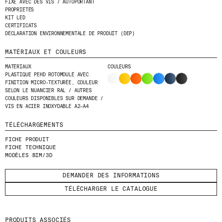
FIXÉ AVEC DES VIS / AUTOPORTANT
PROPRIÉTÉS
KIT LED
ENVOYER
CERTIFICATS
DÉCLARATION ENVIRONNEMENTALE DE PRODUIT (DEP)
J'AI LU ET J'ACCEPTE
LA POLITIQUE
DE CONFIDENTIALITÉ
.
MATÉRIAUX ET COULEURS
MATÉRIAUX
COULEURS
PLASTIQUE PEHD ROTOMOULÉ AVEC
FINITION MICRO-TEXTURÉE, COULEUR
SELON LE NUANCIER RAL / AUTRES
WE ARE MOLINS
GO TO CORPORATE SITE
COULEURS DISPONIBLES SUR DEMANDE /
VIS EN ACIER INOXYDABLE A2–A4
TÉLÉCHARGEMENTS
CERTIFICATS
FICHE PRODUIT
FICHE TECHNIQUE
MODÈLES BIM/3D
DEMANDER DES INFORMATIONS
TÉLÉCHARGER LE CATALOGUE
PRODUITS ASSOCIÉS