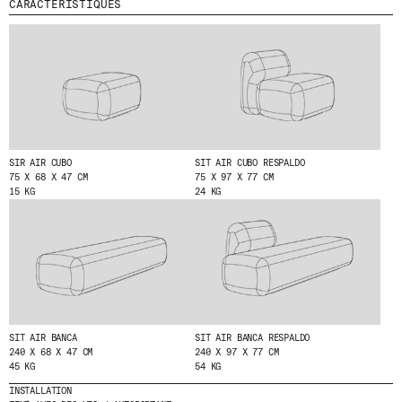
O
CARACTÉRISTIQUES
N
MENU
LÉGAL
RRSS
N
A
N
NOUS
MENTIONS LÉGALES
IG
T
PRODUITS
POLITIQUE DE COOKIES
IN
À
PROJETS
N
POLITIQUE DE
FB
O
CONFIDENTIALITÉ
DESIGNERS
VIMEO
T
CANAL ÉTHIQUE
STORIES
R
SIR AIR CUBO
SIT AIR CUBO RESPALDO
E
CRÉDITS
CONTACT
75 X 68 X 47 CM
75 X 97 X 77 CM
N
15 KG
24 KG
TÉLÉCHARGEMENTS
E
W
S
L
E
T
T
E
R
.
SIT AIR BANCA
SIT AIR BANCA RESPALDO
240 X 68 X 47 CM
240 X 97 X 77 CM
45 KG
54 KG
INSTALLATION