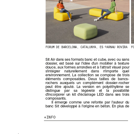
E
R
N
I
È
R
E
S
A
C
FORUM DE BARCELONA, CATALUNYA, ES ©ARNAU ROVIRA
F
T
U
Sit Air dans ses formats banc et cube, avec ou sans
A
dossier, est basé sur l'idée d'un mobilier à texture
L
douce, aux formes arrondies et à l'attrait visuel pour
s'intégrer naturellement dans n'importe quel
I
environnement. La collection se compose de trois
T
éléments composables. Deux tailles de bancs-
É
rochers auxquels un complément dossier-rocher
peut être ajouté. La version en polyéthylène se
S
distingue par sa légèreté et la possibilité
E
d'incorporer un kit d'éclairage LED dans ses trois
N
composants.
Il émerge comme une refonte par l'auteur du
V
banc Sit développé à l'origine en béton. En plus de
O
U
INFO
S
A
B