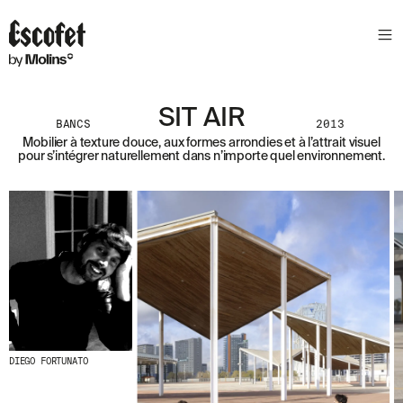
N
E
W
S
L
SIT AIR
E
BANCS
2013
T
Mobilier à texture douce, aux formes arrondies et à l’attrait visuel
pour s’intégrer naturellement dans n’importe quel environnement.
T
E
R
R
E
C
E
V
E
Z
N
DIEGO FORTUNATO
O
S
D