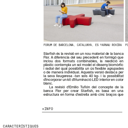
N
O
S
T
R
E
S
N
O
V
FORUM DE BARCELONA, CATALUNYA, ES ©ARNAU ROVIRA
F
E
T
Starfish és la revisió en un nou material de la banca
Flor. A diferència del seu precedent en formigó que
A
inclou dos formats combinables, la reedició en
T
plàstic contempla un sol model el disseny biomòrfic
S
i radial del qual possibilita un ús flexible agrupades
o de manera individual. Aquesta versió destaca per
S
la seva lleugeresa -tan sols 40 kg- i la possibilitat
U
d'incorporar un kit d'il·luminació LED interior en color
B
blanc.
La revisió d'Emilio Tuñón del concepte de la
S
banca Flor per crear Starfish, es basa en una
C
estructura en forma d'estrella amb cinc braços que
R
I
V
INFO
I
N
T
CARACTERÍSTIQUES
-