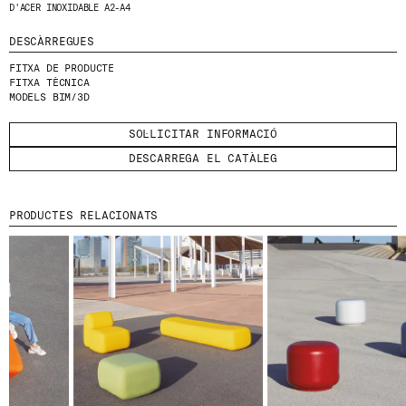
D'ACER INOXIDABLE A2-A4
HE LLEGIT I ACCEPTO
LA POLÍTICA DE
DESCÀRREGUES
PRIVACITAT
.
FITXA DE PRODUCTE
ENVIA
FITXA TÈCNICA
MODELS BIM/3D
SOL·LICITAR INFORMACIÓ
DESCARREGA EL CATÀLEG
WE ARE MOLINS
GO TO CORPORATE SITE
PRODUCTES RELACIONATS
CERTIFICATS