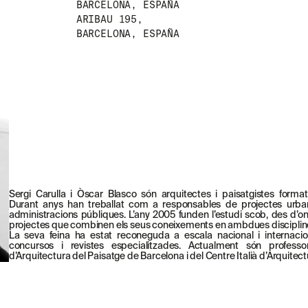
BARCELONA, ESPAÑA
ARIBAU 195,
BARCELONA, ESPAÑA
Sergi Carulla i Òscar Blasco són arquitectes i paisatgistes forma
Durant anys han treballat com a responsables de projectes urba
administracions públiques. L’any 2005 funden l’estudi scob, des d’
projectes que combinen els seus coneixements en ambdues disciplin
La seva feina ha estat reconeguda a escala nacional i internacio
concursos i revistes especialitzades. Actualment són profess
d’Arquitectura del Paisatge de Barcelona i del Centre Italià d’Arquitect