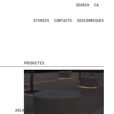
BARCELONA, ESPAÑA
SEARCH
CA
SCOB LATTICE
STORIES
CONTACTE
DESCÀRREGUES
PRODUCTES
ARIBAU 195, 2024, BARCELONA, ESPAÑA
ODOS
2014