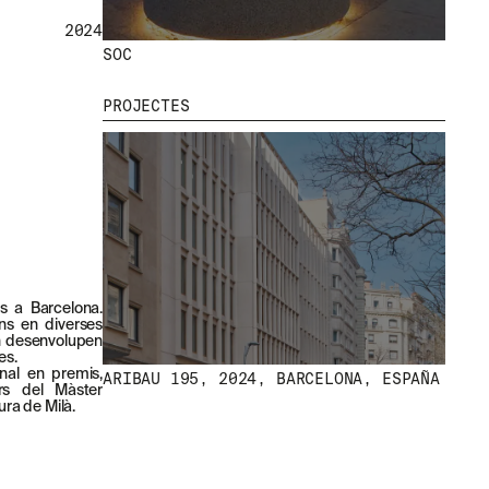
2024
SOC
ONE OCEAN MARINA PORT VELL, 2014,
PROJECTES
BARCELONA, ESPAÑA
ts a Barcelona.
PUSH
ns en diverses
on desenvolupen
es.
nal en premis,
ARIBAU 195, 2024, BARCELONA, ESPAÑA
ors del Màster
ura de Milà.