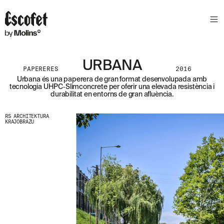
S
L
E
T
T
E
URBANA
PAPERERES
2016
R
Urbana és una paperera de gran format desenvolupada amb
tecnologia UHPC‑Slimconcrete per oferir una elevada resistència i
A
durabilitat en entorns de gran afluència.
S
S
A
RS ARCHITEKTURA
KRAJOBRAZU
B
E
N
T
A
´
T
D
E
L
E
S