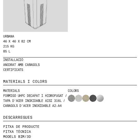
T
E
MENU
LEGAL
RRSS
A
L
NOSALTRES
AVÍS LEGAL
IG
N
PRODUCTES
POLÍTICA DE GALETES
IN
O
S
URBANA
PROJECTES
POLÍTICA DE PRIVACITAT
FB
T
46 X 46 X 82 CM
DISSENYADORS
CANAL ÈTIC
VIMEO
215 KG
R
85 L
E
STORIES
CRÈDITS
N
INSTAL·LACIÓ
CONTACTE
E
ANCORAT AMB CARAGOLS
DESCÀRREGUES
W
CERTIFICATS
S
L
MATERIALS I COLORS
E
T
MATERIALS
COLORS
T
FORMIGÓ UHPC DECAPAT I HIDROFUGAT /
E
TAPA D'ACER INOXIDABLE AISI 316L /
R
CARAGOLS D'ACER INOXIDABLE A2-A4
.
DESCÀRREGUES
FITXA DE PRODUCTE
FITXA TÈCNICA
MODELS BIM/3D