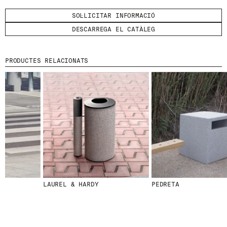
SOL·LICITAR INFORMACIÓ
HE LLEGIT I ACCEPTO
LA POLÍTICA DE
PRIVACITAT
.
DESCARREGA EL CATÀLEG
ENVIA
PRODUCTES RELACIONATS
WE ARE MOLINS
GO TO CORPORATE SITE
CERTIFICATS
LAUREL & HARDY
PEDRETA