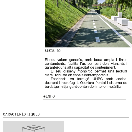
N
O
S
T
R
E
S
N
O
V
E
SIBIU, RO
T
El seu volum generós, amb boca ampla i línies
A
contundents, facilita l’ús per part dels vianants i
T
garanteix una alta capacitat de conteniment.
S
El seu disseny monolític permet una lectura
clara i robusta en espais contemporanis.
S
Fabricada en formigó UHPC amb acabat
U
decapat i hidrofugat. Obertura frontal i sistema de
B
buidatge mitjançant contenidor interior metàl·lic.
S
C
INFO
R
I
V
CARACTERÍSTIQUES
I
N
T
-