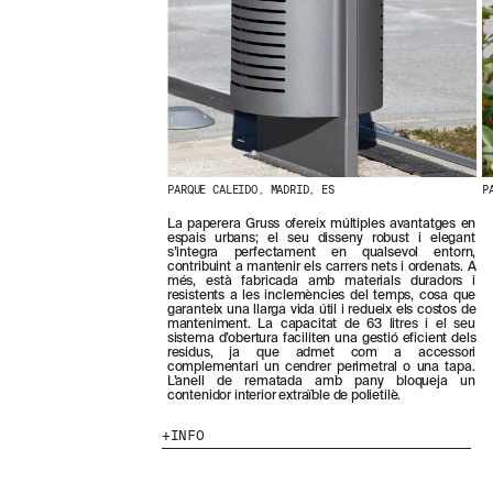
N
O
S
T
R
E
S
N
O
V
E
PARQUE CALEIDO, MADRID, ES
P
T
La paperera Gruss ofereix múltiples avantatges en
A
espais urbans; el seu disseny robust i elegant
T
s’integra perfectament en qualsevol entorn,
S
contribuint a mantenir els carrers nets i ordenats. A
més, està fabricada amb materials duradors i
S
resistents a les inclemències del temps, cosa que
U
garanteix una llarga vida útil i redueix els costos de
B
manteniment. La capacitat de 63 litres i el seu
S
sistema d’obertura faciliten una gestió eficient dels
residus, ja que admet com a accessori
C
complementari un cendrer perimetral o una tapa.
R
L’anell de rematada amb pany bloqueja un
I
contenidor interior extraïble de polietilè.
V
I
INFO
N
T
-