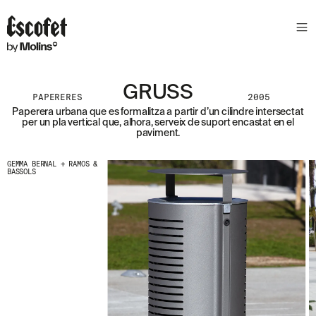
S
L
E
T
T
E
GRUSS
PAPERERES
2005
R
Paperera urbana que es formalitza a partir d’un cilindre intersectat
per un pla vertical que, alhora, serveix de suport encastat en el
A
paviment.
S
S
A
GEMMA BERNAL + RAMOS &
BASSOLS
B
E
N
T
A
´
T
D
E
L
E
S