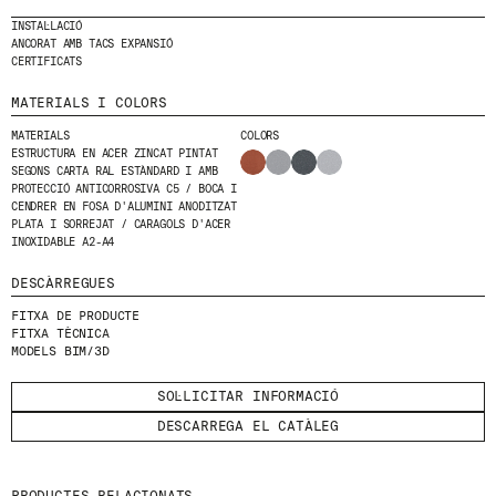
INSTAL·LACIÓ
HE LLEGIT I ACCEPTO
LA POLÍTICA DE
ANCORAT AMB TACS EXPANSIÓ
PRIVACITAT
.
CERTIFICATS
ENVIA
MATERIALS I COLORS
MATERIALS
COLORS
ESTRUCTURA EN ACER ZINCAT PINTAT
SEGONS CARTA RAL ESTÀNDARD I AMB
PROTECCIÓ ANTICORROSIVA C5 / BOCA I
CENDRER EN FOSA D'ALUMINI ANODITZAT
WE ARE MOLINS
GO TO CORPORATE SITE
PLATA I SORREJAT / CARAGOLS D'ACER
INOXIDABLE A2-A4
DESCÀRREGUES
CERTIFICATS
FITXA DE PRODUCTE
FITXA TÈCNICA
MODELS BIM/3D
SOL·LICITAR INFORMACIÓ
DESCARREGA EL CATÀLEG
PRODUCTES RELACIONATS