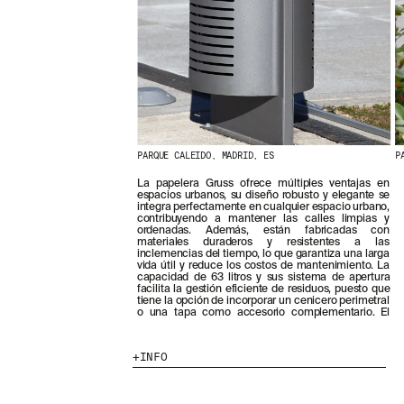
PARQUE CALEIDO, MADRID, ES
P
La papelera Gruss ofrece múltiples ventajas en
anillo de remate con cerrojo bloquea un contenedor
espacios urbanos, su diseño robusto y elegante se
integra perfectamente en cualquier espacio urbano,
contribuyendo a mantener las calles limpias y
ordenadas. Además, están fabricadas con
materiales duraderos y resistentes a las
inclemencias del tiempo, lo que garantiza una larga
vida útil y reduce los costos de mantenimiento. La
capacidad de 63 litros y sus sistema de apertura
facilita la gestión eficiente de residuos, puesto que
tiene la opción de incorporar un cenicero perimetral
o una tapa como accesorio complementario. El
INFO