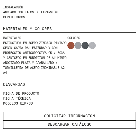
HE LEÍDO Y ACEPTO LA
POLÍTICA DE
INSTALACIÓN
PRIVACIDAD
ANCLADO CON TACOS DE EXPANSIÓN
CERTIFICADOS
ENVIAR
MATERIALES Y COLORES
MATERIALES
COLORES
ESTRUCTURA EN ACERO ZINCADO PINTADO
SEGÚN CARTA RAL ESTÁNDAR Y CON
PROTECCION ANTICORROSIVA C5 / BOCA
Y CENICERO EN FUNDICIÓN DE ALUMINIO
WE ARE MOLINS
GO TO CORPORATE SITE
ANODIZADO PLATA Y GRANALLADO /
TORNILLERÍA DE ACERO INOXIDABLE A2-
A4
CERTIFICADOS
DESCARGAS
FICHA DE PRODUCTO
FICHA TÉCNICA
MODELOS BIM/3D
SOLICITAR INFORMACIÓN
DESCARGAR CATÁLOGO