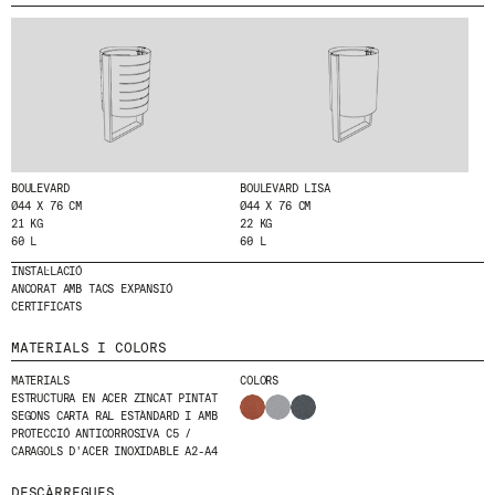
T
E
MENU
LEGAL
RRSS
A
L
NOSALTRES
AVÍS LEGAL
IG
N
PRODUCTES
POLÍTICA DE GALETES
IN
O
S
PROJECTES
POLÍTICA DE PRIVACITAT
FB
T
DISSENYADORS
CANAL ÈTIC
VIMEO
R
E
STORIES
CRÈDITS
BOULEVARD
BOULEVARD LISA
N
Ø44 X 76 CM
Ø44 X 76 CM
CONTACTE
E
21 KG
22 KG
DESCÀRREGUES
W
60 L
60 L
S
INSTAL·LACIÓ
L
ANCORAT AMB TACS EXPANSIÓ
E
CERTIFICATS
T
T
MATERIALS I COLORS
E
R
MATERIALS
COLORS
.
ESTRUCTURA EN ACER ZINCAT PINTAT
SEGONS CARTA RAL ESTÀNDARD I AMB
PROTECCIÓ ANTICORROSIVA C5 /
CARAGOLS D'ACER INOXIDABLE A2-A4
DESCÀRREGUES