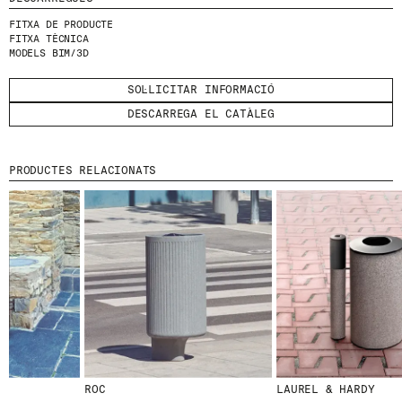
FITXA DE PRODUCTE
HE LLEGIT I ACCEPTO
LA POLÍTICA DE
FITXA TÈCNICA
PRIVACITAT
.
MODELS BIM/3D
ENVIA
SOL·LICITAR INFORMACIÓ
DESCARREGA EL CATÀLEG
PRODUCTES RELACIONATS
WE ARE MOLINS
GO TO CORPORATE SITE
CERTIFICATS
ROC
LAUREL & HARDY