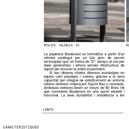
N
O
S
T
R
E
S
N
O
V
MISLATA, VALENCIA, ES
M
E
T
La paperera Boulevard es formalitza a partir d’un
cilindre sostingut per un tub prim de secció
A
rectangular que, en forma de “U”, abraça el cos per
T
dues generatrius i alhora serveix d’estructura de
S
suport per ancorar-la sobre el paviment.
El seu disseny ofereix diversos avantatges en
S
espais com passejos i carrers, gràcies a la seva
U
capacitat per integrar-se estèticament en entorns
B
urbans diversos mitjançant l’opció llisa o ranurada.
Ambdues versions tenen un volum de 60 litres, fet
S
que converteix Boulevard en una opció versàtil i
C
funcional. La seva durabilitat i resistència a les
R
I
V
INFO
I
N
T
CARACTERÍSTIQUES
-