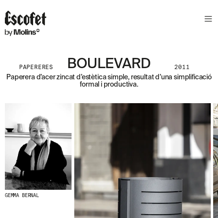
S
L
E
T
T
E
BOULEVARD
PAPERERES
2011
R
Paperera d’acer zincat d’estètica simple, resultat d’una simplificació
formal i productiva.
A
S
S
A
B
E
N
T
A
´
T
D
E
L
GEMMA BERNAL
E
S