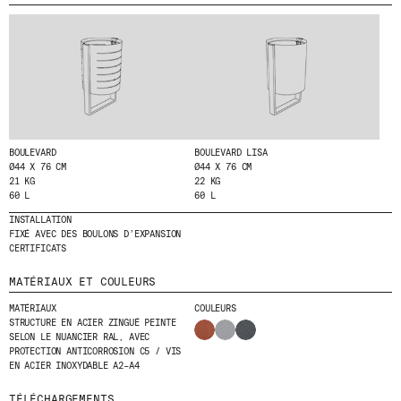
O
N
MENU
LÉGAL
RRSS
N
A
N
NOUS
MENTIONS LÉGALES
IG
T
PRODUITS
POLITIQUE DE COOKIES
IN
À
PROJETS
N
POLITIQUE DE
FB
O
CONFIDENTIALITÉ
DESIGNERS
VIMEO
T
CANAL ÉTHIQUE
STORIES
R
BOULEVARD
BOULEVARD LISA
E
CRÉDITS
Ø44 X 76 CM
Ø44 X 76 CM
CONTACT
21 KG
22 KG
N
TÉLÉCHARGEMENTS
60 L
60 L
E
W
INSTALLATION
S
FIXÉ AVEC DES BOULONS D’EXPANSION
L
CERTIFICATS
E
T
MATÉRIAUX ET COULEURS
T
E
MATÉRIAUX
COULEURS
R
STRUCTURE EN ACIER ZINGUÉ PEINTE
.
SELON LE NUANCIER RAL, AVEC
PROTECTION ANTICORROSION C5 / VIS
EN ACIER INOXYDABLE A2–A4
TÉLÉCHARGEMENTS