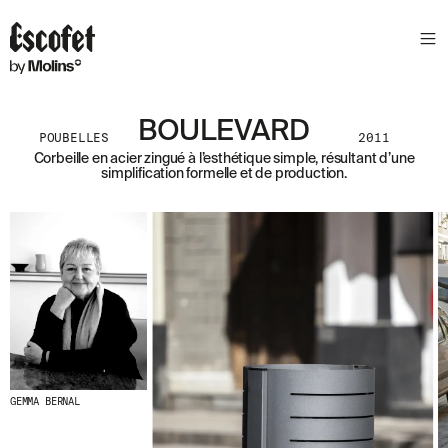
N
E
W
S
L
BOULEVARD
E
POUBELLES
2011
T
Corbeille en acier zingué à l’esthétique simple, résultant d’une
simplification formelle et de production.
T
E
R
R
E
C
E
V
E
Z
N
GEMMA BERNAL
O
S
D