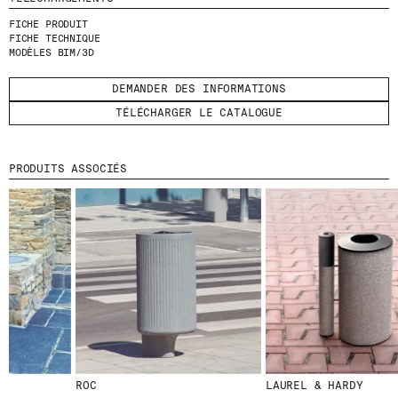
FICHE PRODUIT
ENVOYER
FICHE TECHNIQUE
MODÈLES BIM/3D
J'AI LU ET J'ACCEPTE
LA POLITIQUE
DEMANDER DES INFORMATIONS
DE CONFIDENTIALITÉ
.
TÉLÉCHARGER LE CATALOGUE
PRODUITS ASSOCIÉS
WE ARE MOLINS
GO TO CORPORATE SITE
CERTIFICATS
ROC
LAUREL & HARDY