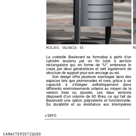
E
R
N
I
È
R
E
S
A
C
MISLATA, VALENCIA, ES
M
T
La corbeille Boulevard se formalise à partir d’un
U
cylindre soutenu par un fin tube à section
A
rectangulaire qui, en forme de “U”, embrasse le
L
corps par deux génératrices et sert également de
structure de support pour son ancrage au sol.
I
Son design offre plusieurs avantages dans des
T
espaces tels que promenades et rues, grâce à sa
É
capacité à s’intégrer esthétiquement dans
S
différents environnements urbains au moyen de la
version lisse ou ajourée. Les deux versions
E
disposent d’un volume de 60 litres, ce qui fait de
N
Boulevard une option polyvalente et fonctionnelle.
V
Sa durabilité et sa résistance aux intempéries
O
U
INFO
S
A
B
CARACTÉRISTIQUES