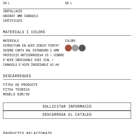
50 L
50 L
HE LLEGIT I ACCEPTO
LA POLÍTICA DE
INSTAL·LACIÓ
ANCORAT AMB CARAGOLS
PRIVACITAT
.
CERTIFICATS
ENVIA
MATERIALS I COLORS
MATERIALS
COLORS
ESTRUCTURA EN ACER ZINCAT PINTAT
SEGONS CARTA RAL ESTÀNDARD I AMB
PROTECCIÓ ANTICORROSIVA C5 / CENDRE
WE ARE MOLINS
GO TO CORPORATE SITE
D'ACER INOXIDABLE AISI 316L /
CARAGOLS D'ACER INOXIDABLE A2-A4
DESCÀRREGUES
CERTIFICATS
FITXA DE PRODUCTE
FITXA TÈCNICA
MODELS BIM/3D
SOL·LICITAR INFORMACIÓ
DESCARREGA EL CATÀLEG
PRODUCTES RELACIONATS