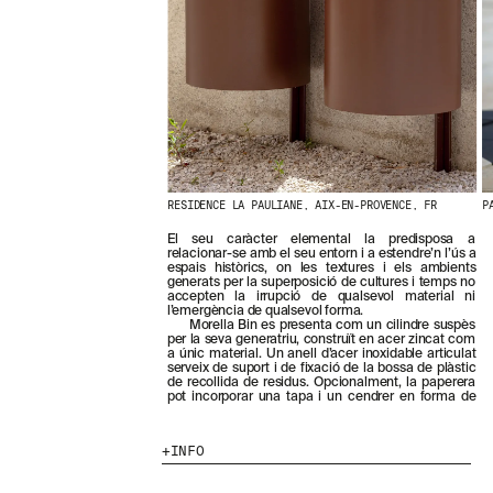
N
O
S
T
R
E
S
N
O
V
E
RESIDENCE LA PAULIANE, AIX-EN-PROVENCE, FR
P
T
A
El seu caràcter elemental la predisposa a
T
relacionar-se amb el seu entorn i a estendre’n l’ús a
S
espais històrics, on les textures i els ambients
S
generats per la superposició de cultures i temps no
accepten la irrupció de qualsevol material ni
U
l’emergència de qualsevol forma.
B
Morella Bin es presenta com un cilindre suspès
S
per la seva generatriu, construït en acer zincat com
a únic material. Un anell d’acer inoxidable articulat
C
serveix de suport i de fixació de la bossa de plàstic
R
de recollida de residus. Opcionalment, la paperera
I
pot incorporar una tapa i un cendrer en forma de
V
I
INFO
N
T
-