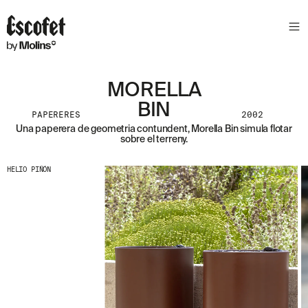
S
L
E
T
T
E
MORELLA
R
BIN
PAPERERES
2002
A
Una paperera de geometria contundent, Morella Bin simula flotar
S
sobre el terreny.
S
A
HELIO PIÑÓN
B
E
N
T
A
´
T
D
E
L
E
S