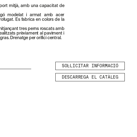
port mitjà, amb una capacitat de
igó modelat i armat amb acer
ofugat. Es fabrica en colors de la
 mitjançant tres perns roscats amb
realitzats prèviament al paviment i
ras. Drenatge per orifici central.
SOL·LICITAR INFORMACIÓ
DESCARREGA EL CATÀLEG