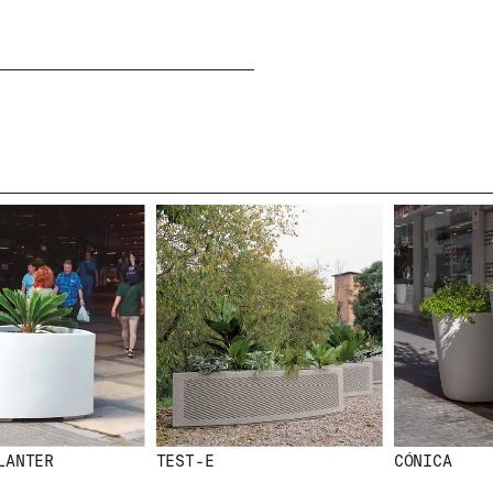
NEWSLETTER
N
E
W
S
L
E
T
NTER
TEST-E
CÓNICA
T