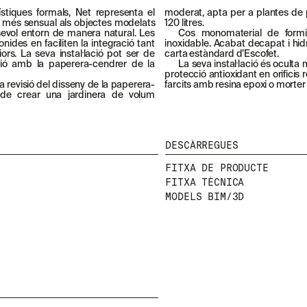
ístiques formals, Net representa el
moderat, apta per a plantes de 
 més sensual als objectes modelats
120 litres.
lsevol entorn de manera natural. Les
Cos monomaterial de form
ides en faciliten la integració tant
inoxidable. Acabat decapat i hidr
ors. La seva instal·lació pot ser de
carta estàndard d’Escofet.
ió amb la paperera-cendrer de la
La seva instal·lació és oculta
protecció antioxidant en orificis 
 revisió del disseny de la paperera-
farcits amb resina epoxi o morter g
 de crear una jardinera de volum
DESCÀRREGUES
FITXA DE PRODUCTE
FITXA TÈCNICA
MODELS BIM/3D