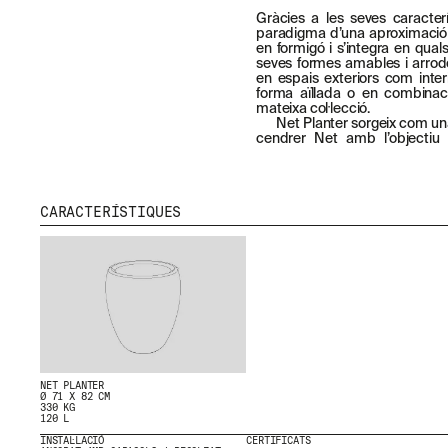
Gràcies a les seves caracter
paradigma d’una aproximació
en formigó i s’integra en qua
seves formes amables i arrodon
en espais exteriors com interi
forma aïllada o en combinac
mateixa col·lecció.
Net Planter sorgeix com una
cendrer Net amb l’objectiu
CARACTERÍSTIQUES
NET PLANTER
Ø 71 X 82 CM
330 KG
120 L
INSTAL·LACIÓ
CERTIFICATS