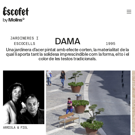
S
L
E
T
T
E
JARDINERES I
DAMA
R
ESCOCELLS
1995
Una jardinera d’acer pintat amb efecte corten, la materialitat de la
A
qual li aporta tant la solidesa imprescindible com la forma, el to i el
S
color de les testos tradicionals.
S
A
B
E
N
T
A
´
T
D
E
L
E
ARRIOLA & FIOL
S