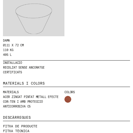
T
E
MENU
LEGAL
RRSS
A
L
NOSALTRES
AVÍS LEGAL
IG
N
PRODUCTES
POLÍTICA DE GALETES
IN
O
S
PROJECTES
POLÍTICA DE PRIVACITAT
FB
T
DAMA
DISSENYADORS
CANAL ÈTIC
VIMEO
R
Ø111 X 72 CM
E
STORIES
CRÈDITS
110 KG
N
405 L
CONTACTE
E
INSTAL·LACIÓ
DESCÀRREGUES
W
RECOLZAT SENSE ANCORATGE
S
CERTIFICATS
L
E
MATERIALS I COLORS
T
T
MATERIALS
COLORS
E
ACER ZINCAT PINTAT METALL EFECTE
R
COR-TEN I AMB PROTECCIÓ
.
ANTICORROSIVA C5
DESCÀRREGUES
FITXA DE PRODUCTE
FITXA TÈCNICA