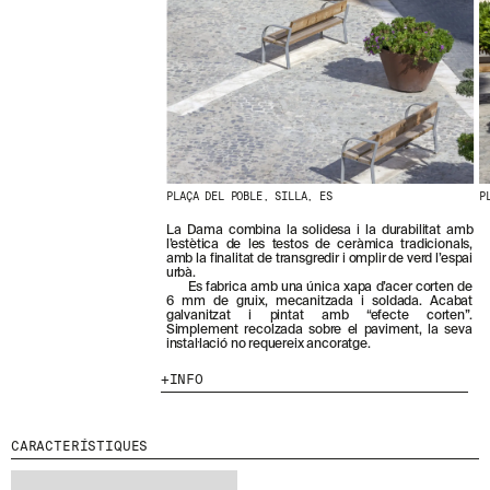
N
O
S
T
R
E
S
N
O
V
E
PLAÇA DEL POBLE, SILLA, ES
P
T
A
La Dama combina la solidesa i la durabilitat amb
T
l’estètica de les testos de ceràmica tradicionals,
amb la finalitat de transgredir i omplir de verd l’espai
S
urbà.
S
Es fabrica amb una única xapa d’acer corten de
U
6 mm de gruix, mecanitzada i soldada. Acabat
galvanitzat i pintat amb “efecte corten”.
B
Simplement recolzada sobre el paviment, la seva
S
instal·lació no requereix ancoratge.
C
R
INFO
I
V
I
CARACTERÍSTIQUES
N
T
-