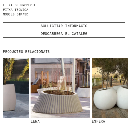
FITXA DE PRODUCTE
FITXA TÈCNICA
HE LLEGIT I ACCEPTO
LA POLÍTICA DE
MODELS BIM/3D
PRIVACITAT
.
ENVIA
SOL·LICITAR INFORMACIÓ
DESCARREGA EL CATÀLEG
PRODUCTES RELACIONATS
WE ARE MOLINS
GO TO CORPORATE SITE
CERTIFICATS
LENA
ESFERA