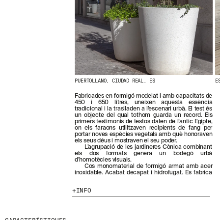
N
O
S
T
R
E
S
N
O
V
PUERTOLLANO, CIUDAD REAL, ES
E
E
T
Fabricades en formigó modelat i amb capacitats de
A
450 i 650 litres, uneixen aquesta essència
tradicional i la traslladen a l’escenari urbà. El test és
T
un objecte del qual tothom guarda un record. Els
S
primers testimonis de testos daten de l’antic Egipte,
S
on els faraons utilitzaven recipients de fang per
U
portar noves espècies vegetals amb què honoraven
els seus déus i mostraven el seu poder.
B
L’agrupació de les jardineres Cònica combinant
S
els dos formats genera un bodegó urbà
C
d’homotècies visuals.
Cos monomaterial de formigó armat amb acer
R
inoxidable. Acabat decapat i hidrofugat. Es fabrica
I
V
INFO
I
N
T
-