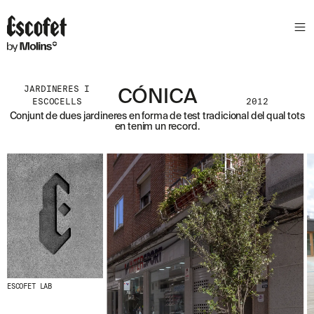
S
L
E
T
T
E
JARDINERES I
CÓNICA
R
ESCOCELLS
2012
Conjunt de dues jardineres en forma de test tradicional del qual tots
A
en tenim un record.
S
S
A
B
E
N
T
A
´
T
D
E
L
ESCOFET LAB
E
S