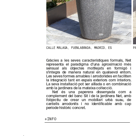
N
O
S
T
R
E
S
N
O
V
CALLE MÁLAGA, FUENLABRADA, MADRID, ES
P
E
T
Gràcies a les seves característiques formals, Net
A
representa el paradigma d’una aproximació més
T
sensual als objectes motllejats en formigó i
s’integra de manera natural en qualsevol entorn.
S
Les seves formes amables i arrodonides en faciliten
S
la integració tant en espais exteriors com interiors.
U
La seva instal·lació pot ser aïllada o en combinació
B
amb la jardinera de la mateixa col·lecció.
Net és una paperera dissenyada com a
S
complement del banc Sit i de la jardinera Net, amb
C
l’objectiu de crear un mobiliari urbà suau, de
R
cantells arrodonits i no identificable amb cap
període històric concret.
I
V
INFO
I
N
T
-