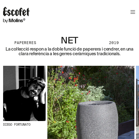
S
L
E
T
T
E
NET
PAPERERES
2019
R
La col·lecció respon a la doble funció de paperera i cendrer, en una
clara referència a les gerres ceràmiques tradicionals.
A
S
S
A
B
E
N
T
A
´
T
D
E
L
DIEGO FORTUNATO
E
S