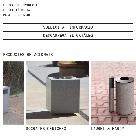
FITXA DE PRODUCTE
FITXA TÈCNICA
HE LLEGIT I ACCEPTO
LA POLÍTICA DE
MODELS BIM/3D
PRIVACITAT
.
SOL·LICITAR INFORMACIÓ
ENVIA
DESCARREGA EL CATÀLEG
PRODUCTES RELACIONATS
WE ARE MOLINS
GO TO CORPORATE SITE
CERTIFICATS
SOCRATES CENICERO
LAUREL & HARDY