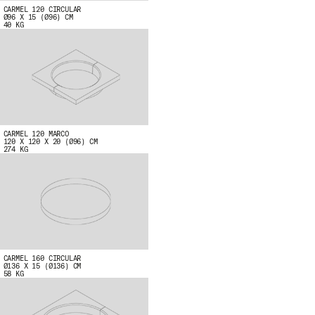
CARMEL 120 CIRCULAR
E
Ø96 X 15 (Ø96) CM
40 KG
R
ASSABENTA´T DE LES NOSTRES NOVETATS SU
NOSTRE NEWSLETTER.
CARMEL 120 MARCO
120 X 120 X 20 (Ø96) CM
274 KG
HE LLEGIT I ACCEPTO
LA POLÍTICA
PRIVACITAT
.
ENVIA
CARMEL 160 CIRCULAR
WE ARE MOLINS
GO TO CORPORATE
Ø136 X 15 (Ø136) CM
58 KG