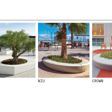
NIU
CROWN