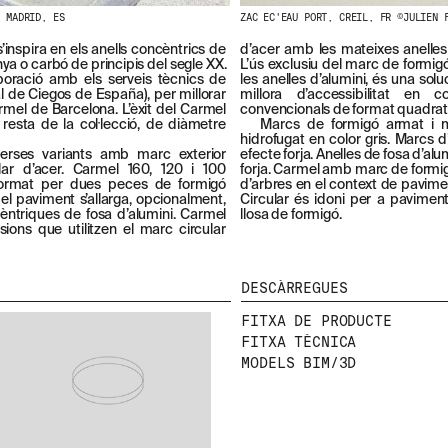
, MADRID, ES
ZAC EC'EAU PORT, CREIL, FR ©JULIEN 
s’inspira en els anells concèntrics de
d’acer amb les mateixes anelles
ya o carbó de principis del segle XX.
L’ús exclusiu del marc de formigó
aboració amb els serveis tècnics de
les anelles d’alumini, és una so
 de Ciegos de España), per millorar
millora d’accessibilitat en
Carmel de Barcelona. L’èxit del Carmel
convencionals de format quadrat
 resta de la col·lecció, de diàmetre
Marcs de formigó armat i m
hidrofugat en color gris. Marcs d
verses variants amb marc exterior
efecte forja. Anelles de fosa d’alu
ar d’acer. Carmel 160, 120 i 100
forja. Carmel amb marc de formi
ormat per dues peces de formigó
d’arbres en el context de pavime
NEWSLETTER
a del paviment s’allarga, opcionalment,
Circular és idoni per a paviments 
ntriques de fosa d’alumini. Carmel
llosa de formigó.
sions que utilitzen el marc circular
N
DESCÀRREGUES
E
W
FITXA DE PRODUCTE
S
FITXA TÈCNICA
MODELS BIM/3D
L
E
T
T