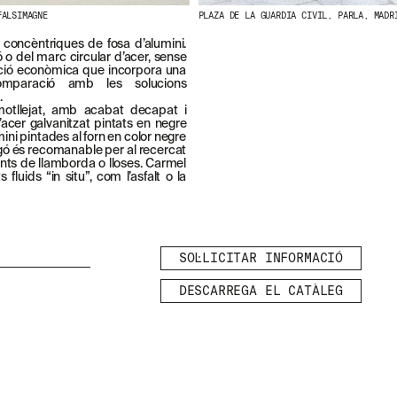
FALSIMAGNE
PLAZA DE LA GUARDIA CIVIL, PARLA, MADR
 concèntriques de fosa d’alumini.
 o del marc circular d’acer, sense
lució econòmica que incorpora una
 comparació amb les solucions
.
otllejat, amb acabat decapat i
’acer galvanitzat pintats en negre
mini pintades al forn en color negre
gó és recomanable per al recercat
nts de llamborda o lloses. Carmel
LEGAL
fluids “in situ”, com l’asfalt o la
AVÍS LEGAL
POLÍTICA DE
GALETES
SOL·LICITAR INFORMACIÓ
POLÍTICA DE
PRIVACITAT
DESCARREGA EL CATÀLEG
CANAL ÈTIC
CRÈDITS