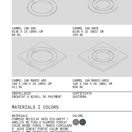
CARMEL 160 ARO
CARMEL 160 AROS
Ø136 X 15 (Ø99) CM
Ø136 X 15 (Ø63) CM
89 KG
104 KG
© 2026 ESCOFET 1886 S.A.
CARMEL 160 MARCO ARO
CARMEL 160 MARCO AROS
160 X 160 X 20 (Ø99) CM
160 X 160 X 20 (Ø96) CM
411 KG
830 KG
INSTAL·LACIÓ
CERTIFICATS
ENCASTAT A NIVELL DE PAVIMENT
SUSTERRA
MATERIALS I COLORS
MATERIALS
COLORS
FORMIGÓ RECICLAT GRIS ECO-GREY® /
ANELLES EN FOSA D'ALUMINI PINTAT
COLOR NEGRE FORJA / MARCS CIRCULARS
D' ACER ZINCAT PINTAT COLOR NEGRE