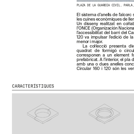
PLAZA DE LA GUARDIA CIVIL, PARLA
El sistema d’anells de l’alcorc 
les cuines econòmiques de llen
Un disseny realitzat en col·l
l’ONCE (Organización Nacional
l’accessibilitat del barri del 
120 va impulsar l’edició de la
menor i major.
La col·lecció presenta di
quadrat de formigó o circul
corresponen a un element f
MENU
RRSS
prefabricat. A l’interior, el pl
amb una o dues anelles concè
NOSALTRES
IG
Circular 160 i 120 són les ver
PRODUCTES
IN
PROJECTES
FB
CARACTERÍSTIQUES
DISSENYADORS
VIMEO
STORIES
CONTACTE
DESCÀRREGUES