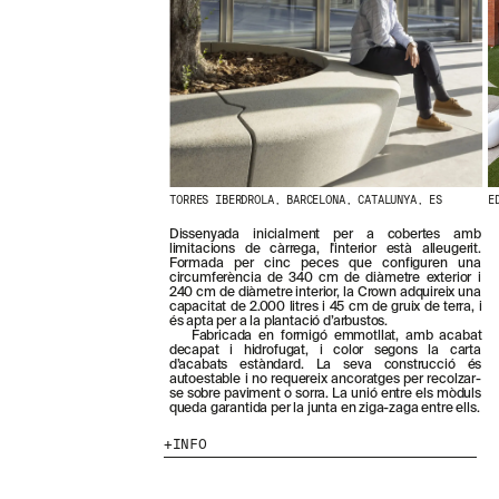
N
O
S
T
R
E
S
N
O
V
E
TORRES IBERDROLA, BARCELONA, CATALUNYA, ES
E
T
A
Dissenyada inicialment per a cobertes amb
T
limitacions de càrrega, l'interior està alleugerit.
Formada per cinc peces que configuren una
S
circumferència de 340 cm de diàmetre exterior i
S
240 cm de diàmetre interior, la Crown adquireix una
U
capacitat de 2.000 litres i 45 cm de gruix de terra, i
és apta per a la plantació d’arbustos.
B
Fabricada en formigó emmotllat, amb acabat
S
decapat i hidrofugat, i color segons la carta
C
d’acabats estàndard. La seva construcció és
autoestable i no requereix ancoratges per recolzar-
R
se sobre paviment o sorra. La unió entre els mòduls
I
queda garantida per la junta en ziga-zaga entre ells.
V
I
INFO
N
T
-