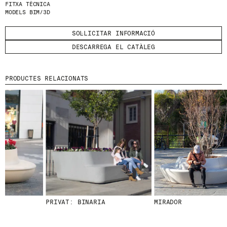
FITXA TÈCNICA
MODELS BIM/3D
HE LLEGIT I ACCEPTO
LA POLÍTICA DE
PRIVACITAT
.
SOL·LICITAR INFORMACIÓ
ENVIA
DESCARREGA EL CATÀLEG
PRODUCTES RELACIONATS
WE ARE MOLINS
GO TO CORPORATE SITE
CERTIFICATS
PRIVAT: BINARIA
MIRADOR