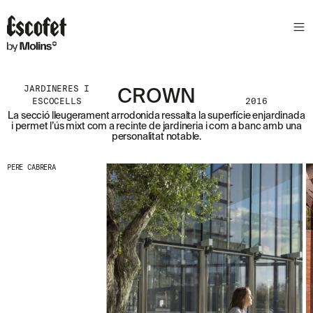
S
L
E
T
T
E
JARDINERES I
CROWN
R
ESCOCELLS
2016
La secció lleugerament arrodonida ressalta la superfície enjardinada
A
i permet l’ús mixt com a recinte de jardineria i com a banc amb una
S
personalitat notable.
S
A
PERE CABRERA
B
E
N
T
A
´
T
D
E
L
E
S