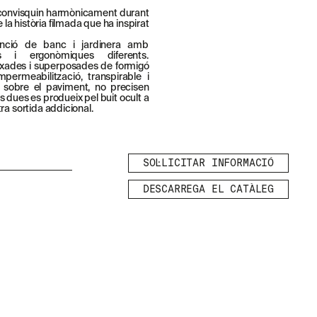
convisquin harmònicament durant
a història filmada que ha inspirat
funció de banc i jardinera amb
es i ergonòmiques diferents.
xades i superposades de formigó
permeabilització, transpirable i
s sobre el paviment, no precisen
s dues es produeix pel buit ocult a
ra sortida addicional.
SOL·LICITAR INFORMACIÓ
DESCARREGA EL CATÀLEG