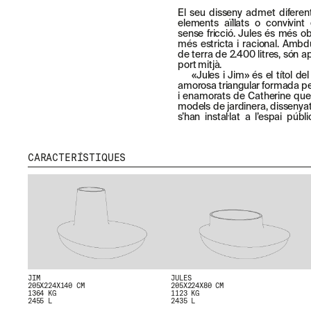
El seu disseny admet diferent
elements aïllats o convivin
sense fricció. Jules és més o
més estricta i racional. Amb
de terra de 2.400 litres, són a
port mitjà.
«Jules i Jim» és el títol de
amorosa triangular formada pel
i enamorats de Catherine que
models de jardinera, dissenya
s’han instal·lat a l’espai pú
CARACTERÍSTIQUES
JIM
JULES
205X224X140 CM
205X224X80 CM
1364 KG
1123 KG
2455 L
2435 L