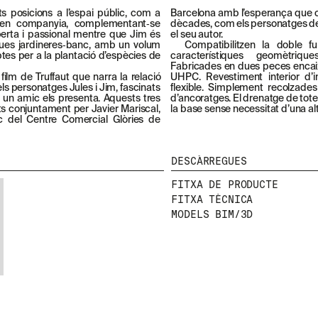
s posicions a l’espai públic, com a
Barcelona amb l’esperança que 
t en companyia, complementant‑se
dècades, com els personatges de l
berta i passional mentre que Jim és
el seu autor.
dues jardineres‑banc, amb un volum
Compatibilitzen la doble 
ptes per a la plantació d’espècies de
característiques geomètriqu
Fabricades en dues peces encai
l film de Truffaut que narra la relació
UHPC. Revestiment interior d’im
s personatges Jules i Jim, fascinats
flexible. Simplement recolzade
 un amic els presenta. Aquests tres
d’ancoratges. El drenatge de tote
ts conjuntament per Javier Mariscal,
la base sense necessitat d’una alt
blic del Centre Comercial Glòries de
DESCÀRREGUES
FITXA DE PRODUCTE
FITXA TÈCNICA
MODELS BIM/3D