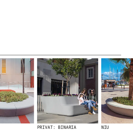
LEGAL
AVÍS LEGAL
POLÍTICA DE
GALETES
POLÍTICA DE
PRIVACITAT
CANAL ÈTIC
CRÈDITS
PRIVAT: BINARIA
NIU