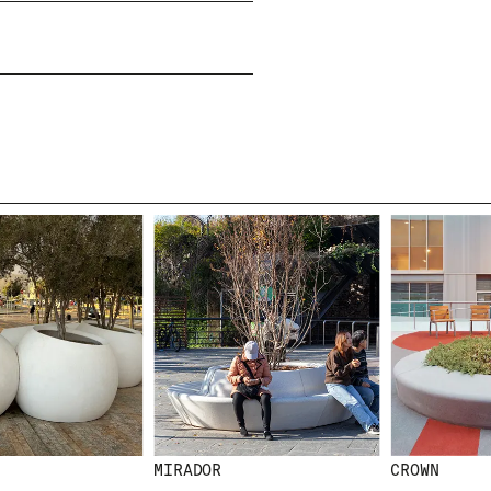
NEWSLETTER
N
E
W
S
L
E
T
MIRADOR
CROWN
T