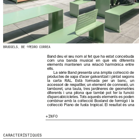
N
O
S
T
R
E
S
N
O
BRUSSELS, BE ©PEDRO CORREA
V
E
Band deu el seu nom al fet que ha estat concebuda
T
com una banda musical en què els diferents
A
elements mantenen una relació harmònica entre
ells.
T
La sèrie Band presenta una àmplia col·lecció de
S
productes de xapa d’acer galvanitzat i pintat segons
S
la carta RAL. Està formada per un banc, un
U
accessori de respatller, un element de connexió, un
tamboret, una taula, tres jardineres de geometries
B
diferents i una pilona que també pot fer la funció
S
d’aparcabicicletes. Tots aquests elements es poden
C
combinar amb la col·lecció Boxland de formigó i la
col·lecció Piano de fusta tropical. El resultat és una
R
I
INFO
V
I
N
T
CARACTERÍSTIQUES
-