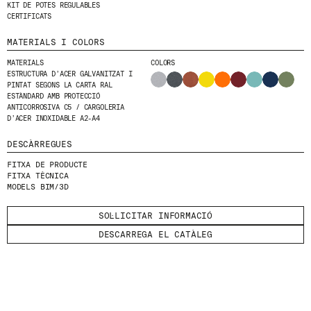
KIT DE POTES REGULABLES
CERTIFICATS
MATERIALS I COLORS
MATERIALS
COLORS
ESTRUCTURA D’ACER GALVANITZAT I
© 2026 ESCOFET 1886 S.A.
PINTAT SEGONS LA CARTA RAL
ESTÀNDARD AMB PROTECCIÓ
ANTICORROSIVA C5 / CARGOLERIA
D’ACER INOXIDABLE A2-A4
DESCÀRREGUES
FITXA DE PRODUCTE
FITXA TÈCNICA
MODELS BIM/3D
SOL·LICITAR INFORMACIÓ
DESCARREGA EL CATÀLEG