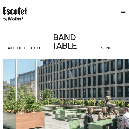
S
L
E
T
T
E
BAND
R
TABLE
CADIRES I TAULES
2020
A
S
S
A
B
E
N
T
A
´
T
D
E
L
E
S