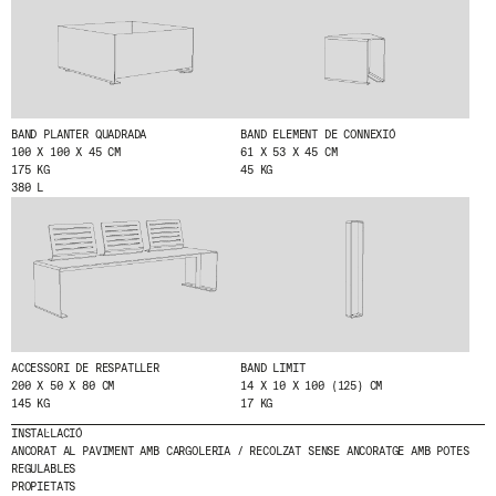
HE LLEGIT I ACCEPTO
LA POLÍTICA DE
PRIVACITAT
.
ENVIA
BAND PLANTER QUADRADA
BAND ELEMENT DE CONNEXIÓ
100 X 100 X 45 CM
61 X 53 X 45 CM
175 KG
45 KG
380 L
WE ARE MOLINS
GO TO CORPORATE SITE
CERTIFICATS
ACCESSORI DE RESPATLLER
BAND LIMIT
200 X 50 X 80 CM
14 X 10 X 100 (125) CM
145 KG
17 KG
INSTAL·LACIÓ
ANCORAT AL PAVIMENT AMB CARGOLERIA / RECOLZAT SENSE ANCORATGE AMB POTES
REGULABLES
PROPIETATS