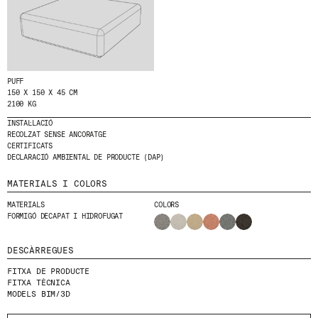
T
E
MENU
LEGAL
RRSS
A
L
NOSALTRES
AVÍS LEGAL
IG
N
PRODUCTES
POLÍTICA DE GALETES
IN
O
PUFF
S
PROJECTES
POLÍTICA DE PRIVACITAT
FB
150 X 150 X 45 CM
T
DISSENYADORS
CANAL ÈTIC
VIMEO
2100 KG
R
E
STORIES
CRÈDITS
INSTAL·LACIÓ
N
RECOLZAT SENSE ANCORATGE
CONTACTE
E
CERTIFICATS
DESCÀRREGUES
W
DECLARACIÓ AMBIENTAL DE PRODUCTE (DAP)
S
L
MATERIALS I COLORS
E
T
MATERIALS
COLORS
T
FORMIGÓ DECAPAT I HIDROFUGAT
E
R
DESCÀRREGUES
.
FITXA DE PRODUCTE
FITXA TÈCNICA
MODELS BIM/3D