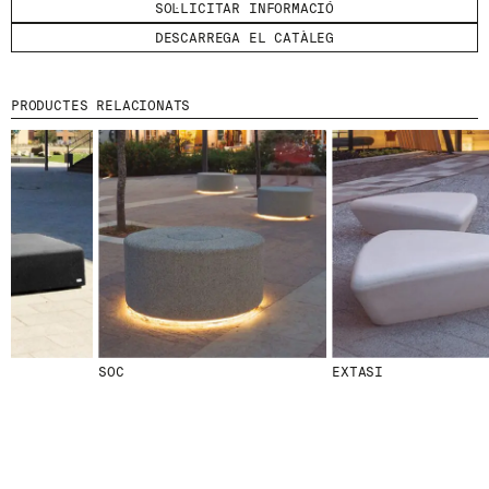
SOL·LICITAR INFORMACIÓ
DESCARREGA EL CATÀLEG
HE LLEGIT I ACCEPTO
LA POLÍTICA DE
PRIVACITAT
.
ENVIA
PRODUCTES RELACIONATS
WE ARE MOLINS
GO TO CORPORATE SITE
CERTIFICATS
SOC
EXTASI