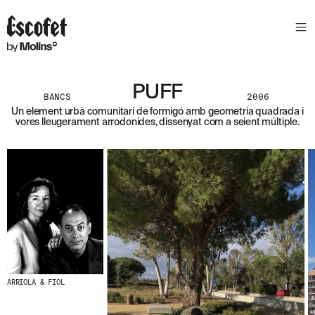
S
L
E
T
T
E
PUFF
BANCS
2006
R
Un element urbà comunitari de formigó amb geometria quadrada i
vores lleugerament arrodonides, dissenyat com a seient múltiple.
A
S
S
A
B
E
N
T
A
´
T
D
E
L
ARRIOLA & FIOL
E
S