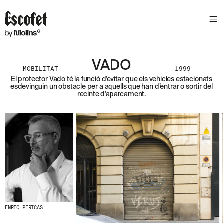
S
L
E
T
T
E
VADO
MOBILITAT
1999
R
El protector Vado té la funció d’evitar que els vehicles estacionats
esdevinguin un obstacle per a aquells que han d’entrar o sortir del
A
recinte d’aparcament.
S
S
A
B
E
N
T
A
´
T
D
E
L
ENRIC PERICAS
E
S