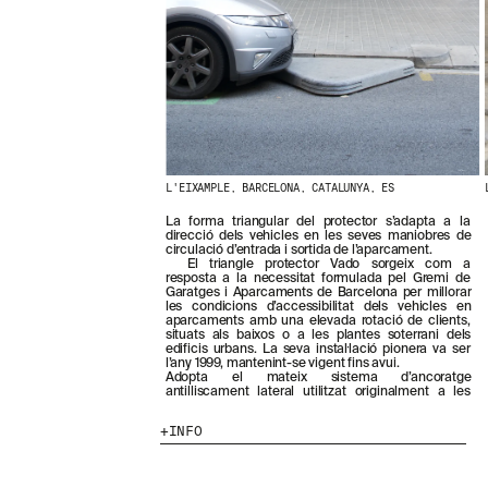
N
O
S
T
R
E
S
N
O
V
E
L'EIXAMPLE, BARCELONA, CATALUNYA, ES
T
La forma triangular del protector s’adapta a la
A
direcció dels vehicles en les seves maniobres de
T
circulació d’entrada i sortida de l’aparcament.
S
El triangle protector Vado sorgeix com a
resposta a la necessitat formulada pel Gremi de
S
Garatges i Aparcaments de Barcelona per millorar
U
les condicions d’accessibilitat dels vehicles en
B
aparcaments amb una elevada rotació de clients,
S
situats als baixos o a les plantes soterrani dels
edificis urbans. La seva instal·lació pionera va ser
C
l’any 1999, mantenint-se vigent fins avui.
R
Adopta el mateix sistema d’ancoratge
I
antilliscament lateral utilitzat originalment a les
V
I
INFO
N
T
-