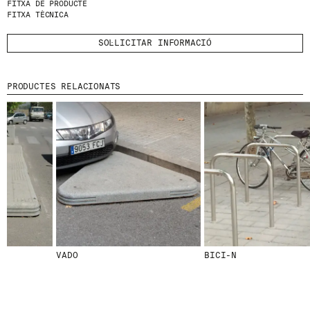
FITXA DE PRODUCTE
FITXA TÈCNICA
HE LLEGIT I ACCEPTO
LA POLÍTICA DE
PRIVACITAT
.
SOL·LICITAR INFORMACIÓ
ENVIA
PRODUCTES RELACIONATS
WE ARE MOLINS
GO TO CORPORATE SITE
CERTIFICATS
VADO
BICI-N