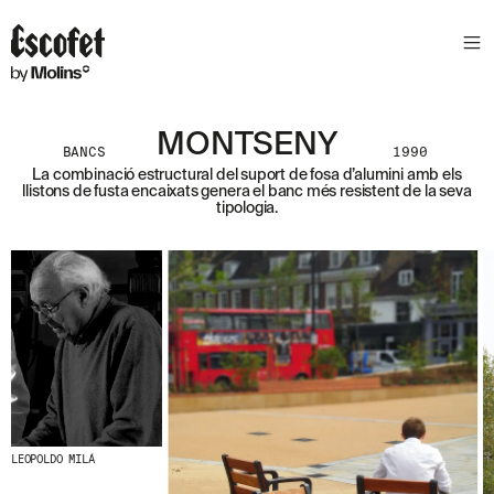
S
L
E
T
T
E
MONTSENY
BANCS
1990
R
La combinació estructural del suport de fosa d’alumini amb els
llistons de fusta encaixats genera el banc més resistent de la seva
A
tipologia.
S
S
A
B
E
N
T
A
´
T
D
E
L
LEOPOLDO MILÁ
E
S