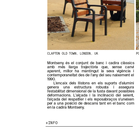
N
O
S
T
R
E
S
N
O
V
E
CLAPTON OLD TOWN, LONDON, UK
P
T
Montseny és el conjunt de banc i cadira clàssics
A
amb més llarga trajectòria que, sense canvi
T
aparent, millor ha mantingut la seva vigència i
S
contemporaneïtat des de l'any del seu naixement el
1990.
S
L'encaix dels llistons en els suports d'alumini
U
genera una estructura robusta i assegura
B
l'estabilitat dimensional de la fusta davant possibles
S
deformacions. L'alçada i la inclinació del seient,
l'alçada del respatller i els reposabraços s'uneixen
C
per a una posició de descans tant en el banc com
R
en la cadira Montseny.
I
V
I
INFO
N
T
-