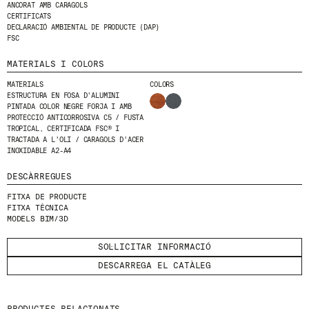
ANCORAT AMB CARAGOLS
CERTIFICATS
HE LLEGIT I ACCEPTO
LA POLÍTICA DE
DECLARACIÓ AMBIENTAL DE PRODUCTE (DAP)
PRIVACITAT
.
FSC
ENVIA
MATERIALS I COLORS
MATERIALS
COLORS
ESTRUCTURA EN FOSA D'ALUMINI
PINTADA COLOR NEGRE FORJA I AMB
PROTECCIÓ ANTICORROSIVA C5 / FUSTA
TROPICAL, CERTIFICADA FSC® I
WE ARE MOLINS
GO TO CORPORATE SITE
TRACTADA A L'OLI / CARAGOLS D'ACER
INOXIDABLE A2-A4
DESCÀRREGUES
CERTIFICATS
FITXA DE PRODUCTE
FITXA TÈCNICA
MODELS BIM/3D
SOL·LICITAR INFORMACIÓ
DESCARREGA EL CATÀLEG
PRODUCTES RELACIONATS