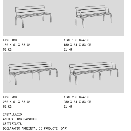
HE LLEGIT I ACCEPTO
LA POLÍTICA DE
PRIVACITAT
.
ENVIA
KIWI 180
KIWI 180 BRAZOS
180 X 61 X 83 CM
180 X 61 X 83 CM
51 KG
51 KG
WE ARE MOLINS
GO TO CORPORATE SITE
CERTIFICATS
KIWI 280
KIWI 280 BRAZOS
280 X 61 X 83 CM
280 X 61 X 83 CM
81 KG
81 KG
INSTAL·LACIÓ
ANCORAT AMB CARAGOLS
CERTIFICATS
DECLARACIÓ AMBIENTAL DE PRODUCTE (DAP)