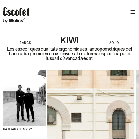
S
L
E
T
T
E
KIWI
BANCS
2010
R
Les específiques qualitats ergonòmiques i antropomètriques del
banc urbà propicien un ús universal, i de forma específica per a
A
l’usuari d’avançada edat.
S
S
A
B
E
N
T
A
´
T
D
E
L
NAHTRANG DISSENY
E
S