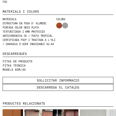
FSC
MATERIALS I COLORS
MATERIALS
COLORS
ESTRUCTURA EN FOSA D' ALUMINI
PINTADA COLOR GRIS PLATA
© 2026 ESCOFET 1886 S.A.
TEXTURITZADA I AMB PROTECCIÓ
ANTICORROSIVA C5 / FUSTA TROPICAL,
CERTIFICADA FSC® I TRACTADA A L'OLI
/ CARAGOLS D'ACER INOXIDABLE A2-A4
DESCÀRREGUES
FITXA DE PRODUCTE
FITXA TÈCNICA
MODELS BIM/3D
SOL·LICITAR INFORMACIÓ
DESCARREGA EL CATÀLEG
PRODUCTES RELACIONATS