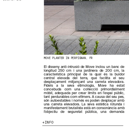
N
O
S
T
R
E
S
N
O
V
E
T
MOVE PLANTER IN PERPIGNAN, FR
A
T
El disseny anti-intrusió de Move inclou un banc de
creixent a les ciutats. La col·lecció permet combinar
S
longitud 250 cm i una jardinera de 200 cm, la
àrees de seients amb jardineres de 300 litres de
S
característica principal de la qual és la buidor
capacitat per fomentar l'ús del verd i crear un espai
central elevada del terra, que facilita el seu
públic atractiu i confortable. Més enllà de la seva
U
desplaçament mitjançant una carreta elevadora.
funcionalitat i estètica inherents, les jardineres
B
Fidels a la seva etimologia, Move ha estat
actuen com a eficaces barreres mòbils per definir
S
concebuda com una col·lecció primordialment
espais o com a elements de seguretat davant del
mòbil, adequada per crear límits en l'espai públic,
C
tant perdurables com efímers. A causa del seu pes,
R
són autoestables i només es poden desplaçar amb
I
una carreta elevadora. La seva estètica rotunda i
V
manifestament brutalista està en consonància amb
l'objectiu de seguretat pública, una demanda
I
N
INFO
T
-