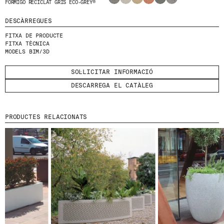
FORMIGÓ RECICLAT GRIS ECO-GREY®
HE LLEGIT I ACCEPTO
LA POLÍTICA DE
DESCÀRREGUES
PRIVACITAT
.
FITXA DE PRODUCTE
FITXA TÈCNICA
ENVIA
MODELS BIM/3D
SOL·LICITAR INFORMACIÓ
DESCARREGA EL CATÀLEG
WE ARE MOLINS
GO TO CORPORATE SITE
PRODUCTES RELACIONATS
CERTIFICATS