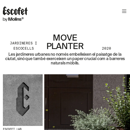
S
L
E
T
T
E
MOVE
R
JARDINERES I
PLANTER
ESCOCELLS
2020
A
Les jardineres urbanes no només embelleixen el paisatge de la
S
ciutat, sinó que també exerceixen un paper crucial com a barreres
S
naturals mòbils.
A
B
E
N
T
A
´
T
D
E
L
E
S
ESCOFET LAB