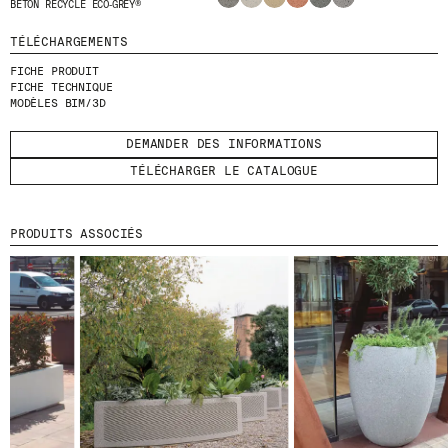
BÉTON RECYCLÉ ECO‑GREY®
ENVOYER
TÉLÉCHARGEMENTS
FICHE PRODUIT
J'AI LU ET J'ACCEPTE
LA POLITIQUE
FICHE TECHNIQUE
DE CONFIDENTIALITÉ
.
MODÈLES BIM/3D
DEMANDER DES INFORMATIONS
TÉLÉCHARGER LE CATALOGUE
WE ARE MOLINS
GO TO CORPORATE SITE
PRODUITS ASSOCIÉS
CERTIFICATS