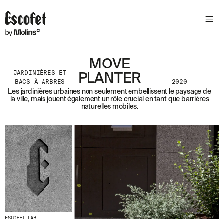
N
E
W
S
L
MOVE
E
JARDINIÈRES ET
PLANTER
T
BACS À ARBRES
2020
T
Les jardinières urbaines non seulement embellissent le paysage de
la ville, mais jouent également un rôle crucial en tant que barrières
E
naturelles mobiles.
R
R
E
C
E
V
E
Z
N
O
S
D
ESCOFET LAB