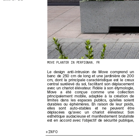
E
R
N
I
È
R
E
S
A
C
T
U
MOVE PLANTER IN PERPIGNAN, FR
A
L
Le design anti-intrusion de Move comprend un
une demande croissante dans les villes. La
I
banc de 250 cm de long et une jardinière de 200
collection permet de combiner des zones de sièges
T
cm, dont la principale caractéristique est le creux
avec des jardinières de 300 litres de capacité pour
central surélevé du sol, facilitant son déplacement
promouvoir la verdure et créer un espace public
É
avec un chariot élévateur. Fidèle à son étymologie,
attrayant et confortable. Au-delà de leur
S
Move a été conçue comme une collection
fonctionnalité et esthétique inhérentes, les
E
principalement mobile, adaptée à la création de
jardinières agissent comme des barrières mobiles
limites dans les espaces publics, qu'elles soient
efficaces pour définir des espaces ou comme des
N
durables ou éphémères. En raison de leur poids,
V
elles sont auto-stables et ne peuvent être
O
déplacées qu'avec un chariot élévateur. Son
esthétique audacieuse et manifestement brutaliste
U
est en accord avec l'objectif de sécurité publique,
S
A
INFO
B