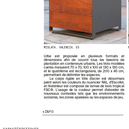
E
R
N
I
È
R
E
S
A
C
MISLATA, VALENCIA, ES
T
U
Urbe est proposée en plusieurs formats et
A
dimensions afin de couvrir tous les besoins de
plantation en conteneurs urbains. Les trois modèles
L
carrés mesurent 70 x 70, 100 x 100 et 130 x 130 cm,
I
et le quatrième est rectangulaire, de 200 x 45 cm,
T
permettant de délimiter les espaces.
Le corps rigide en tôle d’acier est désormais
É
peint selon les couleurs du nuancier RAL d’Escofet,
S
et l’extérieur est composé de lames de bois tropical
E
FSC®. L’usage de la couleur permet d’aborder de
nouveaux contextes tels que les environnements
N
scolaires, les zones apaisées ou les espaces de jeu.
V
O
U
INFO
S
A
B