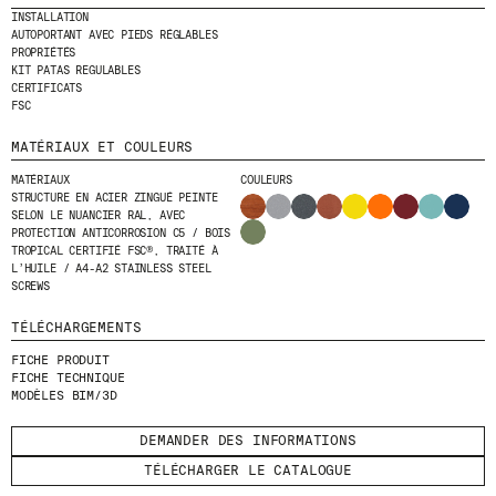
INSTALLATION
AUTOPORTANT AVEC PIEDS RÉGLABLES
ENVOYER
PROPRIÉTÉS
KIT PATAS REGULABLES
J'AI LU ET J'ACCEPTE
LA POLITIQUE
CERTIFICATS
FSC
DE CONFIDENTIALITÉ
.
MATÉRIAUX ET COULEURS
MATÉRIAUX
COULEURS
STRUCTURE EN ACIER ZINGUÉ PEINTE
WE ARE MOLINS
GO TO CORPORATE SITE
SELON LE NUANCIER RAL, AVEC
PROTECTION ANTICORROSION C5 / BOIS
TROPICAL CERTIFIÉ FSC®, TRAITÉ À
L’HUILE / A4-A2 STAINLESS STEEL
SCREWS
CERTIFICATS
TÉLÉCHARGEMENTS
FICHE PRODUIT
FICHE TECHNIQUE
MODÈLES BIM/3D
DEMANDER DES INFORMATIONS
TÉLÉCHARGER LE CATALOGUE