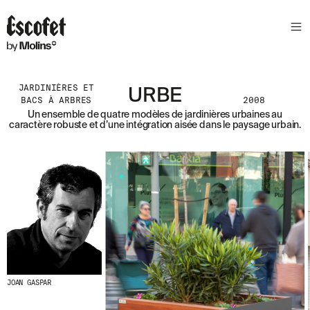
N
E
W
S
L
JARDINIÈRES ET
E
URBE
BACS À ARBRES
2008
T
Un ensemble de quatre modèles de jardinières urbaines au
caractère robuste et d’une intégration aisée dans le paysage urbain.
T
E
R
R
E
C
E
V
E
Z
N
O
JOAN GASPAR
S
D