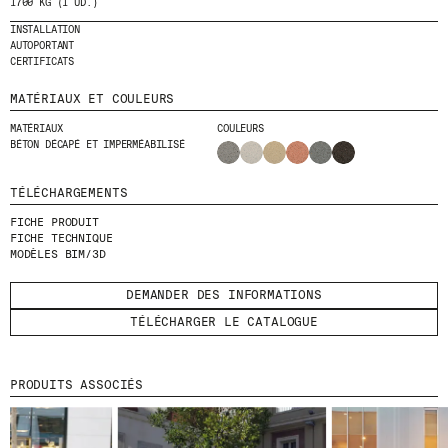
1700 KG (1 UD.)
INSTALLATION
ENVOYER
AUTOPORTANT
CERTIFICATS
J'AI LU ET J'ACCEPTE
LA POLITIQUE
MATÉRIAUX ET COULEURS
DE CONFIDENTIALITÉ
.
MATÉRIAUX
COULEURS
BÉTON DÉCAPÉ ET IMPERMÉABILISÉ
WE ARE MOLINS
GO TO CORPORATE SITE
TÉLÉCHARGEMENTS
FICHE PRODUIT
FICHE TECHNIQUE
MODÈLES BIM/3D
CERTIFICATS
DEMANDER DES INFORMATIONS
TÉLÉCHARGER LE CATALOGUE
PRODUITS ASSOCIÉS