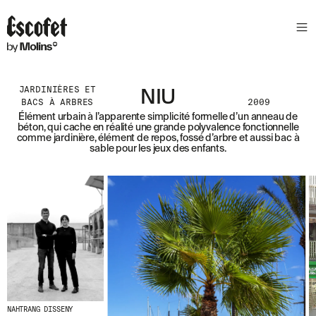
N
E
W
S
L
JARDINIÈRES ET
E
NIU
BACS À ARBRES
2009
T
Élément urbain à l’apparente simplicité formelle d’un anneau de
béton, qui cache en réalité une grande polyvalence fonctionnelle
T
comme jardinière, élément de repos, fossé d’arbre et aussi bac à
E
sable pour les jeux des enfants.
R
R
E
C
E
V
E
Z
N
O
S
D
NAHTRANG DISSENY