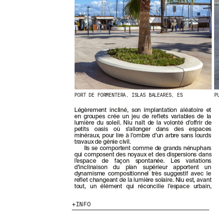
E
R
N
I
È
R
E
S
A
C
T
U
PORT DE FORMENTERA, ISLAS BALEARES, ES
P
A
L
Légèrement incliné, son implantation aléatoire et
en groupes crée un jeu de reflets variables de la
I
lumière du soleil. Niu naît de la volonté d’offrir de
T
petits oasis où s’allonger dans des espaces
É
minéraux, pour lire à l’ombre d’un arbre sans lourds
travaux de génie civil.
S
Ils se comportent comme de grands nénuphars
E
qui composent des noyaux et des dispersions dans
N
l’espace de façon spontanée. Les variations
d’inclinaison du plan supérieur apportent un
V
dynamisme compositionnel très suggestif avec le
O
reflet changeant de la lumière solaire. Niu est, avant
U
tout, un élément qui réconcilie l’espace urbain,
S
A
INFO
B