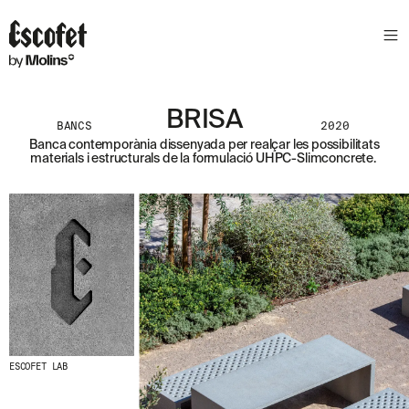
S
L
E
T
T
E
BRISA
BANCS
2020
R
Banca contemporània dissenyada per realçar les possibilitats
materials i estructurals de la formulació UHPC-Slimconcrete.
A
S
S
A
B
E
N
T
A
´
T
D
E
L
ESCOFET LAB
E
S