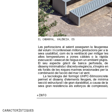
N
O
S
T
R
E
S
N
O
V
EL CABANYAL, VALÈNCIA, ES
E
T
Les perforacions al seient asseguren la lleugeresa
del volum i li confereixen millors prestacions per a la
A
seva usabilitat, com és la ventilació per mitigar les
T
altes temperatures a zones càlides o la ràpida
S
evacuació i assecat de l'aigua en un ambient plujós.
El seu aspecte gràcil de banca perforada, de
S
disseny minimalista i discreta elegància, s'inspira en
U
els forats de les roques marines erosionades per la
B
combinació de l'acció del mar i el vent.
La tecnologia del formigó UHPC-Slimconcrete
S
permet el disseny d'elements lleugers, de mínima
C
secció estructural i de gran durabilitat, a causa de la
R
seva gran resistència als esforços de compressió,
I
V
INFO
I
N
T
CARACTERÍSTIQUES
-