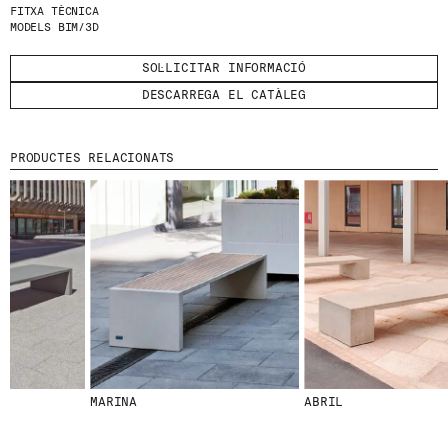
FITXA TÈCNICA
MODELS BIM/3D
HE LLEGIT I ACCEPTO
LA POLÍTICA DE
PRIVACITAT
.
SOL·LICITAR INFORMACIÓ
ENVIA
DESCARREGA EL CATÀLEG
PRODUCTES RELACIONATS
WE ARE MOLINS
GO TO CORPORATE SITE
CERTIFICATS
MARINA
ABRIL