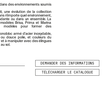
l dans des environnements soumis
t, une évolution de la collection
 dans n'importe quel environnement,
ndante ou dans un ensemble. La
 modèles Brisa, Prima et Marina
es modèles pour former des
nobloc armé d'acier inoxydable,
 ou douce polie, et couleurs du
er et à manipuler avec des élingues
 au sol.
DEMANDER DES INFORMATIONS
TÉLÉCHARGER LE CATALOGUE