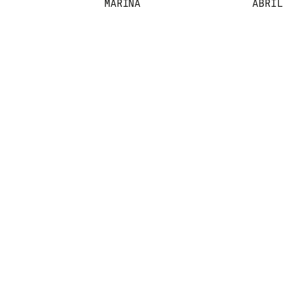
MARINA
ABRIL
CERTIFICATS