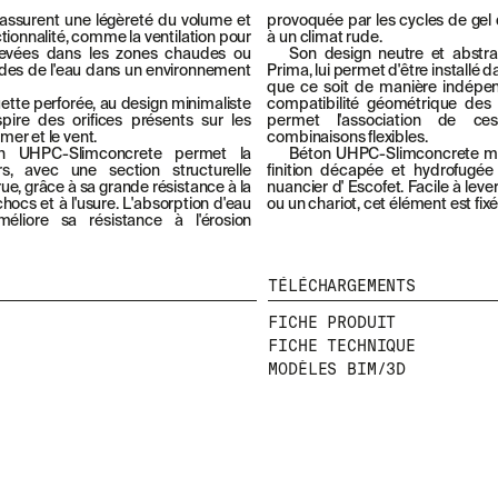
e assurent une légèreté du volume et
provoquée par les cycles de ge
ctionnalité, comme la ventilation pour
à un climat rude.
levées dans les zones chaudes ou
Son design neutre et abstrai
pides de l'eau dans un environnement
Prima, lui permet d'être installé
que ce soit de manière indépe
tte perforée, au design minimaliste
compatibilité géométrique des
nspire des orifices présents sur les
permet l'association de c
mer et le vent.
combinaisons flexibles.
n UHPC-Slimconcrete permet la
Béton UHPC-Slimconcrete mo
s, avec une section structurelle
finition décapée et hydrofugée
ue, grâce à sa grande résistance à la
nuancier d' Escofet. Facile à lev
chocs et à l'usure. L'absorption d'eau
ou un chariot, cet élément est fixé
liore sa résistance à l'érosion
TÉLÉCHARGEMENTS
FICHE PRODUIT
FICHE TECHNIQUE
MODÈLES BIM/3D