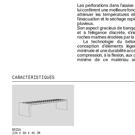
Les perforations dans l'assis
lui confèrent une meilleure fon
atténuer les températures é
l'évacuation et le séchage ra
pluvieux.
Son aspect gracieux de banque
et à l'élégance discrète, s'i
roches marines érodées par la 
La technologie du béto
conception d'éléments léger
minimale et une durabilité accr
compression, à la flexion, aux 
minime de ce matériau amé
CARACTÉRISTIQUES
BRISA
220 X 60 X 45 CM