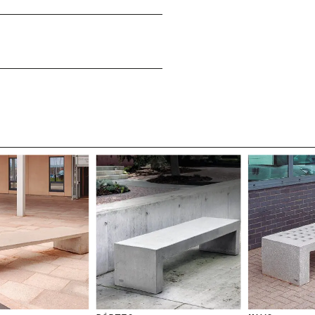
SS
NEWSLETTER
N
E
MEO
W
S
L
E
T
T
E