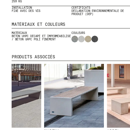
259 KG
INSTALLATION
CERTIFICATS
FIXÉ AVEC DES VIS
DÉCLARATION ENVIRONNEMENTALE DE
PRODUIT (DEP)
MATÉRIAUX ET COULEURS
MATÉRIAUX
COULEURS
BÉTON UHPC DÉCAPÉ ET IMPERMÉABILISÉ
/ BÉTON UHPC POLI FINEMENT
MENU
RR
NOUS
IG
PRODUITS ASSOCIÉS
PRODUITS
IN
PROJETS
FB
DESIGNERS
VI
STORIES
CONTACT
TÉLÉCHARGEMENTS