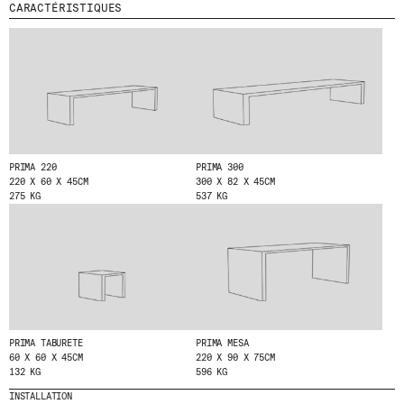
O
CARACTÉRISTIQUES
N
MENU
LÉGAL
RRSS
N
A
N
NOUS
MENTIONS LÉGALES
IG
T
PRODUITS
POLITIQUE DE COOKIES
IN
À
PROJETS
N
POLITIQUE DE
FB
O
CONFIDENTIALITÉ
DESIGNERS
VIMEO
T
CANAL ÉTHIQUE
STORIES
R
PRIMA 220
PRIMA 300
E
CRÉDITS
CONTACT
220 X 60 X 45CM
300 X 82 X 45CM
N
275 KG
537 KG
TÉLÉCHARGEMENTS
E
W
S
L
E
T
T
E
R
.
PRIMA TABURETE
PRIMA MESA
60 X 60 X 45CM
220 X 90 X 75CM
132 KG
596 KG
INSTALLATION