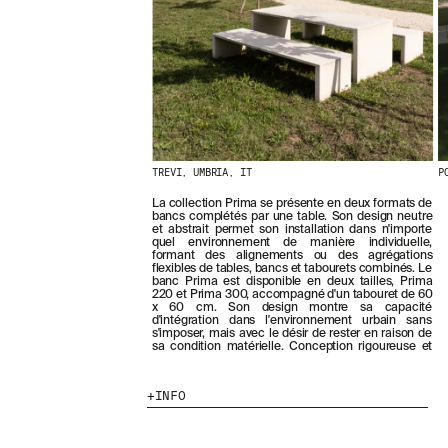
E
R
N
I
È
R
E
S
A
C
TREVI, UMBRIA, IT
P
T
U
La collection Prima se présente en deux formats de
simple dans sa formulation, mais universelle dans
A
bancs complétés par une table. Son design neutre
L
et abstrait permet son installation dans n'importe
I
quel environnement de manière individuelle,
formant des alignements ou des agrégations
T
flexibles de tables, bancs et tabourets combinés. Le
É
banc Prima est disponible en deux tailles, Prima
S
220 et Prima 300, accompagné d'un tabouret de 60
x 60 cm. Son design montre sa capacité
E
d'intégration dans l'environnement urbain sans
N
s'imposer, mais avec le désir de rester en raison de
V
sa condition matérielle. Conception rigoureuse et
O
U
INFO
S
A
B