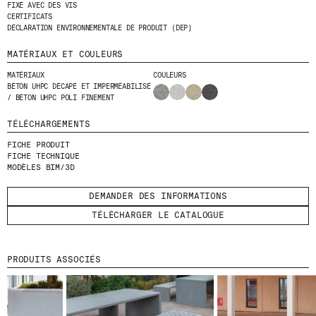
FIXÉ AVEC DES VIS
CERTIFICATS
ENVOYER
DÉCLARATION ENVIRONNEMENTALE DE PRODUIT (DEP)
MATÉRIAUX ET COULEURS
J'AI LU ET J'ACCEPTE
LA POLITIQUE
DE CONFIDENTIALITÉ
.
MATÉRIAUX
COULEURS
BÉTON UHPC DÉCAPÉ ET IMPERMÉABILISÉ
/ BÉTON UHPC POLI FINEMENT
TÉLÉCHARGEMENTS
WE ARE MOLINS
GO TO CORPORATE SITE
FICHE PRODUIT
FICHE TECHNIQUE
MODÈLES BIM/3D
CERTIFICATS
DEMANDER DES INFORMATIONS
TÉLÉCHARGER LE CATALOGUE
PRODUITS ASSOCIÉS