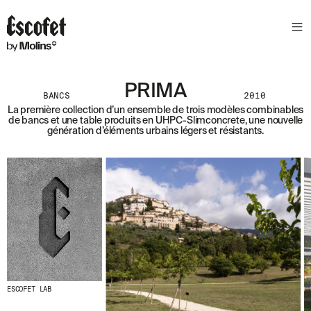
N
E
W
S
L
PRIMA
E
BANCS
2010
T
La première collection d’un ensemble de trois modèles combinables
de bancs et une table produits en UHPC-Slimconcrete, une nouvelle
T
génération d’éléments urbains légers et résistants.
E
R
R
E
C
E
V
E
Z
N
O
ESCOFET LAB
S
D