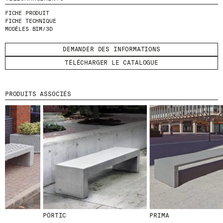
FICHE PRODUIT
ENVOYER
FICHE TECHNIQUE
MODÈLES BIM/3D
J'AI LU ET J'ACCEPTE
LA POLITIQUE
DEMANDER DES INFORMATIONS
DE CONFIDENTIALITÉ
.
TÉLÉCHARGER LE CATALOGUE
PRODUITS ASSOCIÉS
WE ARE MOLINS
GO TO CORPORATE SITE
CERTIFICATS
PÓRTIC
PRIMA