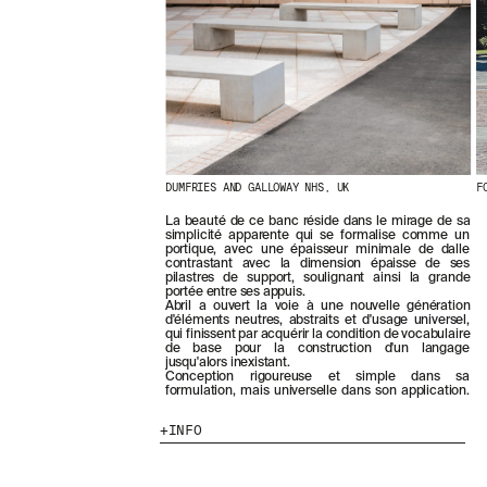
E
R
N
I
È
R
E
S
A
C
DUMFRIES AND GALLOWAY NHS, UK
F
T
U
La beauté de ce banc réside dans le mirage de sa
A
simplicité apparente qui se formalise comme un
L
portique, avec une épaisseur minimale de dalle
I
contrastant avec la dimension épaisse de ses
pilastres de support, soulignant ainsi la grande
T
portée entre ses appuis.
É
Abril a ouvert la voie à une nouvelle génération
S
d'éléments neutres, abstraits et d'usage universel,
qui finissent par acquérir la condition de vocabulaire
E
de base pour la construction d'un langage
N
jusqu'alors inexistant.
V
Conception rigoureuse et simple dans sa
formulation, mais universelle dans son application.
O
U
INFO
S
A
B