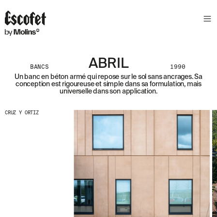
N
E
W
S
L
ABRIL
E
BANCS
1990
T
Un banc en béton armé qui repose sur le sol sans ancrages. Sa
conception est rigoureuse et simple dans sa formulation, mais
T
universelle dans son application.
E
R
CRUZ Y ORTIZ
R
E
C
E
V
E
Z
N
O
S
D