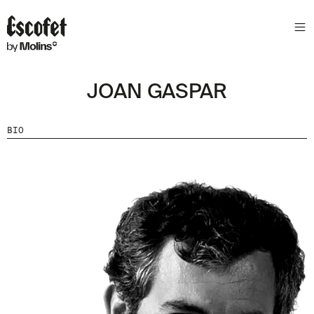
S
L
E
T
T
JOAN GASPAR
E
R
BIO
A
S
S
A
B
E
N
T
A
´
T
D
E
L
E