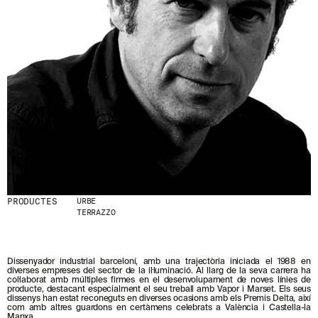
S
N
O
S
T
R
E
S
N
O
V
E
T
A
T
S
S
PRODUCTES
URBE
TERRAZZO
U
B
S
C
R
Dissenyador industrial barceloní, amb una trajectòria iniciada el 1988 en
diverses empreses del sector de la il·luminació. Al llarg de la seva carrera ha
I
col·laborat amb múltiples firmes en el desenvolupament de noves línies de
V
producte, destacant especialment el seu treball amb Vapor i Marset. Els seus
I
dissenys han estat reconeguts en diverses ocasions amb els Premis Delta, així
com amb altres guardons en certàmens celebrats a València i Castella-la
N
Manxa.