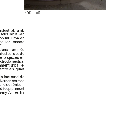
MODULAR
ndustrial, amb
 seus inicis van
biliari urbà en
Modular —encara
C1.
rcelona —on més
pi estudi des de
de projectes en
ctrodomèstics,
pament urbà i el
ntre els quals
a Industrial de
diversos càrrecs
s electrònics i
ció i equipament
seny. A més, ha
.