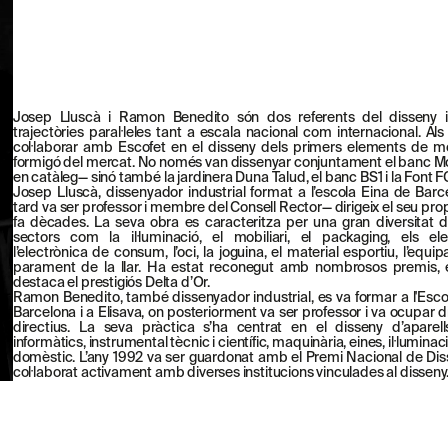
Josep Lluscà i Ramon Benedito són dos referents del disseny i
trajectòries paral·leles tant a escala nacional com internacional. Als
col·laborar amb Escofet en el disseny dels primers elements de mo
formigó del mercat. No només van dissenyar conjuntament el banc 
en catàleg— sinó també la jardinera Duna Talud, el banc BS1 i la Font F
Josep Lluscà, dissenyador industrial format a l’escola Eina de Ba
tard va ser professor i membre del Consell Rector— dirigeix el seu pro
fa dècades. La seva obra es caracteritza per una gran diversitat 
sectors com la il·luminació, el mobiliari, el packaging, els ele
l’electrònica de consum, l’oci, la joguina, el material esportiu, l’equi
parament de la llar. Ha estat reconegut amb nombrosos premis, e
destaca el prestigiós Delta d’Or.
Ramon Benedito, també dissenyador industrial, es va formar a l'Escol
Barcelona i a Elisava, on posteriorment va ser professor i va ocupar 
directius. La seva pràctica s’ha centrat en el disseny d’aparell
informàtics, instrumental tècnic i científic, maquinària, eines, il·lumina
domèstic. L’any 1992 va ser guardonat amb el Premi Nacional de Dis
col·laborat activament amb diverses institucions vinculades al disseny