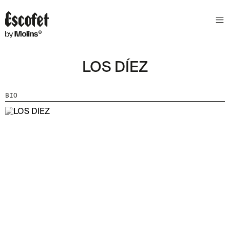
S
L
E
T
T
LOS DÍEZ
E
R
BIO
A
S
S
A
B
E
N
T
A
´
T
D
E
L
E