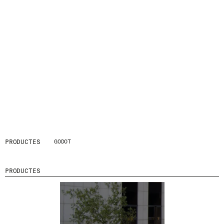
S
N
O
S
T
R
E
S
N
O
V
E
T
A
T
S
S
PRODUCTES
GODOT
U
B
S
PRODUCTES
C
R
I
V
I
N